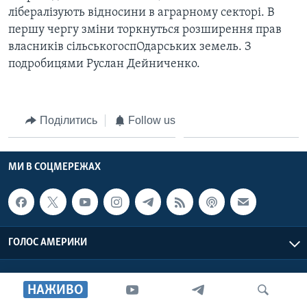
ВІДЕО
лібералізують відносини в аграрному секторі. В
СУСПІЛЬСТВО
ТЕЛЕПРОГРАМИ
першу чергу зміни торкнуться розширення прав
ЕКОНОМІКА
власників сільськогоспОдарських земель. З
ENGLISH
ЧАС-TIME
ІСТОРІЇ УСПІХУ УКРАЇНЦІВ
подробицями Руслан Дейниченко.
БРИФІНГ ГОЛОСУ АМЕРИКИ
Learning English
СТУДІЯ ВАШИНГТОН
Поділитись
Follow us
МИ В СОЦМЕРЕЖАХ
ВІКНО В АМЕРИКУ
ПРАЙМ-ТАЙМ
МИ В СОЦМЕРЕЖАХ
ПОГЛЯД З ВАШИНГТОНА
Мови
ГОЛОС АМЕРИКИ
Голос Америки © 2026 VOA, Inc. Всі права захищені
НАЖИВО