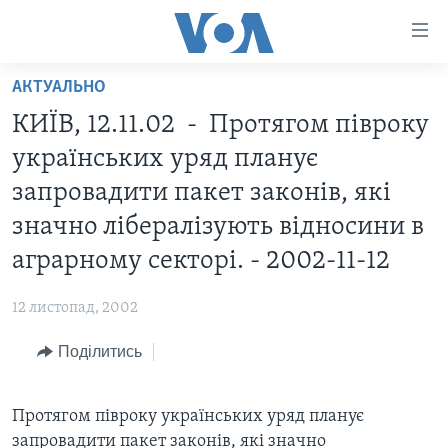
Спеціальні
потреби
Перейти
АКТУАЛЬНО
до
ГОЛОВНА
КИЇВ, 12.11.02 - Протягом півроку
матеріалу
АКТУАЛЬНО
Перейти
українських уряд планує
АНАЛІТИКА
до
СВІТ
запровадити пакет законів, які
меню
ПОЛІТИКА В США
США
значно лібералізують відносини в
сторінки
АДМІНІСТРАЦІЯ ПРЕЗИДЕНТА ТРАМПА: ПЕРШІ 100
УКРАЇНА
Перейти
аграрному секторі. - 2002-11-12
ДНІВ
до
ВІЙНА - ЦЕ ОСОБИСТЕ
Пошуку
УКРАЇНЦІ В АМЕРИЦІ
12 листопад, 2002
УКРАЇНЦІ У СВІТІ
УКРАЇНА
Поділитись
НАУКА
ІНТЕРВ'Ю
ЗДОРОВ'Я
БОРОТЬБА З ДЕЗІНФОРМАЦІЄЮ
Протягом півроку українських уряд планує
КУЛЬТУРА
запровадити пакет законів, які значно