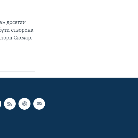
а» досягли
 бути створена
кторії Сюмар.