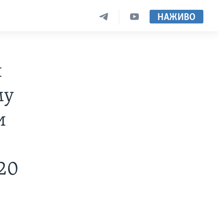
НАЖИВО
й
му
и
-20