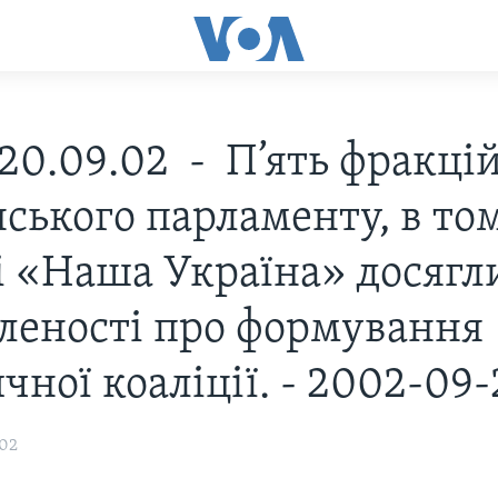
 20.09.02 - П’ять фракці
нського парламенту, в то
 і «Наша Україна» досягл
леності про формування
чної коаліції. - 2002-09
002