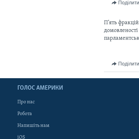
СУСПІЛЬСТВО
Поділити
ТЕЛЕПРОГРАМИ
ЕКОНОМІКА
ENGLISH
ЧАС-TIME
П’ять фракцій
ІСТОРІЇ УСПІХУ УКРАЇНЦІВ
БРИФІНГ ГОЛОСУ АМЕРИКИ
домовленості 
парламентська
СТУДІЯ ВАШИНГТОН
ВІКНО В АМЕРИКУ
ПРАЙМ-ТАЙМ
Поділити
ПОГЛЯД З ВАШИНГТОНА
ГОЛОС АМЕРИКИ
Про нас
Робота
Напишіть нам
iOS