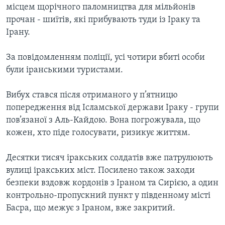
ВІДЕО
місцем щорічного паломництва для мільйонів
СУСПІЛЬСТВО
ТЕЛЕПРОГРАМИ
прочан - шиїтів, які прибувають туди із Іраку та
ЕКОНОМІКА
Ірану.
ENGLISH
ЧАС-TIME
ІСТОРІЇ УСПІХУ УКРАЇНЦІВ
БРИФІНГ ГОЛОСУ АМЕРИКИ
За повідомленням поліції, усі чотири вбиті особи
Learning English
були іранськими туристами.
СТУДІЯ ВАШИНГТОН
МИ В СОЦМЕРЕЖАХ
ВІКНО В АМЕРИКУ
Вибух стався після отриманого у п’ятницю
попередження від Ісламської держави Іраку - групи
ПРАЙМ-ТАЙМ
пов’язаної з Аль-Кайдою. Вона погрожувала, що
ПОГЛЯД З ВАШИНГТОНА
кожен, хто піде голосувати, ризикує життям.
Мови
Десятки тисяч іракських солдатів вже патрулюють
вулиці іракських міст. Посилено також заходи
безпеки вздовж кордонів з Іраном та Сирією, а один
контрольно-пропускний пункт у південному місті
Басра, що межує з Іраном, вже закритий.