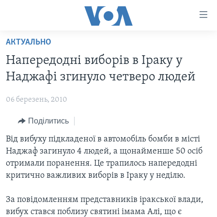
Спеціальні
потреби
Перейти
АКТУАЛЬНО
до
ГОЛОВНА
Напередодні виборів в Іраку у
матеріалу
АКТУАЛЬНО
Перейти
Наджафі згинуло четверо людей
АНАЛІТИКА
до
СВІТ
меню
06 березень, 2010
ПОЛІТИКА В США
США
сторінки
Поділитись
АДМІНІСТРАЦІЯ ПРЕЗИДЕНТА ТРАМПА: ПЕРШІ 100
УКРАЇНА
Перейти
ДНІВ
до
Від вибуху підкладеної в автомобіль бомби в місті
ВІЙНА - ЦЕ ОСОБИСТЕ
Пошуку
УКРАЇНЦІ В АМЕРИЦІ
Наджаф загинуло 4 людей, а щонайменше 50 осіб
УКРАЇНЦІ У СВІТІ
отримали поранення. Це трапилось напередодні
УКРАЇНА
НАУКА
критично важливих виборів в Іраку у неділю.
ІНТЕРВ'Ю
ЗДОРОВ'Я
За повідомленням представників іракської влади,
БОРОТЬБА З ДЕЗІНФОРМАЦІЄЮ
КУЛЬТУРА
вибух стався поблизу святині імама Алі, що є