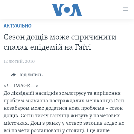
Спеціальні
потреби
Перейти
АКТУАЛЬНО
до
ГОЛОВНА
Сезон дощів може спричинити
матеріалу
АКТУАЛЬНО
Перейти
спалах епідемій на Гаїті
АНАЛІТИКА
до
СВІТ
меню
12 лютий, 2010
ПОЛІТИКА В США
США
сторінки
Поділитись
АДМІНІСТРАЦІЯ ПРЕЗИДЕНТА ТРАМПА: ПЕРШІ 100
УКРАЇНА
Перейти
ДНІВ
до
<!-- IMAGE -->
ВІЙНА - ЦЕ ОСОБИСТЕ
Пошуку
УКРАЇНЦІ В АМЕРИЦІ
До ліквідації наслідків землетрусу та вирішення
УКРАЇНЦІ У СВІТІ
проблем мільйона постраждалих мешканців Гаїті
УКРАЇНА
НАУКА
незабаром може додатися нова проблема – сезон
ІНТЕРВ'Ю
дощів. Сотні тисяч гаїтянці живуть у наметових
ЗДОРОВ'Я
містечках. Дощ з ранку у четвер затопив ледве не
БОРОТЬБА З ДЕЗІНФОРМАЦІЄЮ
КУЛЬТУРА
всі намети розташовані у столиці. І це лише