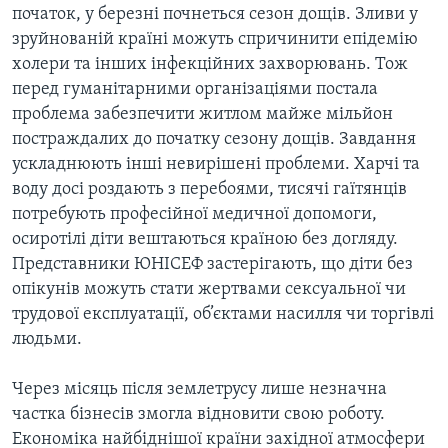
ВІДЕО
початок, у березні почнеться сезон дощів. Зливи у
СУСПІЛЬСТВО
ТЕЛЕПРОГРАМИ
зруйнованій країні можуть спричинити епідемію
ЕКОНОМІКА
холери та інших інфекційних захворювань. Тож
ENGLISH
ЧАС-TIME
перед гуманітарними організаціями постала
ІСТОРІЇ УСПІХУ УКРАЇНЦІВ
БРИФІНГ ГОЛОСУ АМЕРИКИ
проблема забезпечити житлом майже мільйон
Learning English
постраждалих до початку сезону дощів. Завдання
СТУДІЯ ВАШИНГТОН
ускладнюють інші невирішені проблеми. Харчі та
МИ В СОЦМЕРЕЖАХ
ВІКНО В АМЕРИКУ
воду досі роздають з перебоями, тисячі гаїтянців
потребують професійної медичної допомоги,
ПРАЙМ-ТАЙМ
осиротілі діти вештаються країною без догляду.
ПОГЛЯД З ВАШИНГТОНА
Представники ЮНІСЕФ застерігають, що діти без
Мови
опікунів можуть стати жертвами сексуальної чи
трудової експлуатації, об’єктами насилля чи торгівлі
людьми.
Через місяць після землетрусу лише незначна
частка бізнесів змогла відновити свою роботу.
Економіка найбіднішої країни західної атмосфери