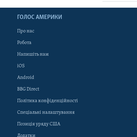
ГОЛОС АМЕРИКИ
Про нас
Робота
Напишіть нам
iOS
Android
Learning English
BBG Direct
Політика конфіденційності
МИ В СОЦМЕРЕЖАХ
Спеціальні налаштування
Позиція уряду США
Додатки