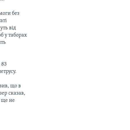
моги без
аті
уть від
б у таборах
ить
 83
етрусу.
вив, що в
ер сказав,
– ще не