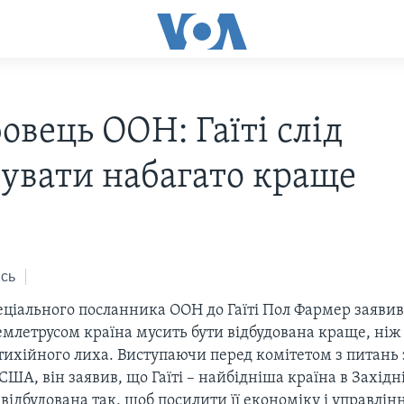
овець ООН: Гаїті слід
дувати набагато краще
сь
еціального посланника ООН до Гаїті Пол Фармер заявив
млетрусом країна мусить бути відбудована краще, ніж 
стихійного лиха. Виступаючи перед комітетом з питан
США, він заявив, що Гаїті – найбідніша країна в Західні
відбудована так, щоб посилити її економіку і управлін