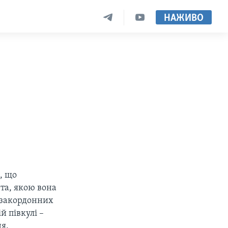
НАЖИВО
, що
та, якою вона
ь закордонних
й півкулі –
ня.