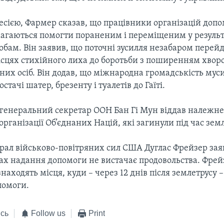
есією, Фармер сказав, що працівники організацій допо
агаються помогти пораненим і переміщеним у результ
обам. Він заявив, що поточні зусилля незабаром перейд
ісцях стихійного лиха до боротьби з поширенням хворо
их осіб. Він додав, що міжнародна громадськість мус
тачі шатер, брезенту і туалетів до Гаїті.
генеральний секретар ООН Бан Гі Мун віддав належне
рганізації Об’єднаних Націй, які загинули під час земл
рал військово-повітряних сил США Дуглас Фрейзер зая
ах надання допомоги не вистачає продовольства. Фрейз
знаходять місця, куди – через 12 днів після землетрусу 
помоги.
сь
Follow us
Print