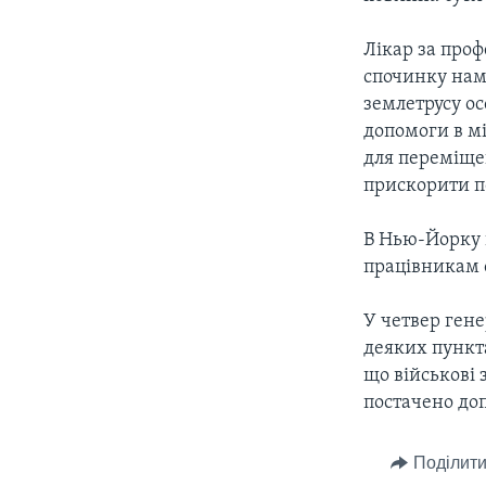
СУСПІЛЬСТВО
ТЕЛЕПРОГРАМИ
ЕКОНОМІКА
Лікар за проф
ENGLISH
ЧАС-TIME
спочинку нам
ІСТОРІЇ УСПІХУ УКРАЇНЦІВ
БРИФІНГ ГОЛОСУ АМЕРИКИ
землетрусу ос
допомоги в м
СТУДІЯ ВАШИНГТОН
для переміщен
ВІКНО В АМЕРИКУ
прискорити пос
ПРАЙМ-ТАЙМ
В Нью-Йорку 
ПОГЛЯД З ВАШИНГТОНА
працівникам о
У четвер гене
деяких пункт
що військові 
постачено до
Поділити