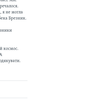
часі. Але
речалося.
, я не могла
бека Брезник.
езники
й космос.
ША
подякувати.