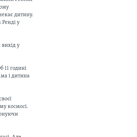
тому
чекає дитину.
 Ренді у
 вихід у
б 11 годині
ма і дитина
своєї
му космосі.
конуючи