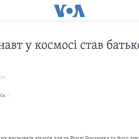
авт у космосі став бать
009
сь
их висновків лікарів для та Ренді Брезника та його д