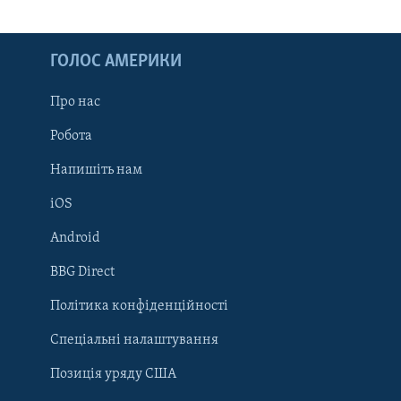
ГОЛОС АМЕРИКИ
Про нас
Робота
Напишіть нам
iOS
Android
Learning English
BBG Direct
Політика конфіденційності
МИ В СОЦМЕРЕЖАХ
Спеціальні налаштування
Позиція уряду США