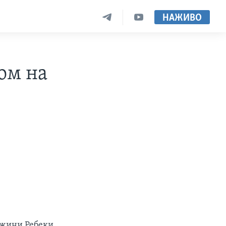
НАЖИВО
ком на
ружини Ребеки