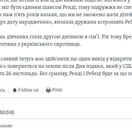
ь, що хотіли б, аби ці дві важливі події не збігалися у 
с міг бути єдиним шансом Ренді, тому подружжя не спе
як нам п’ять років казали, що ми не зможемо мати дітей
про дату народження», визнала дружина астронавта Ре
а дівчинка стала другою дитиною в сім’ї. Рік тому Бр
опчика з українського сиротинця.
сливий татусь має здійснити ще один вихід у відкрити
іс» повернеться на землю після Дня подяки, який у С
ь 26 листопада. Без сумніву, Ренді і Ребеці буде за що 
сь
Follow us
Print
емою
ронавт