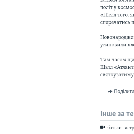
Батьки визнают
політ у космо
«Після того, 
сперечатись 
Новонароджен
усиновили хл
Тим часом ща
Шатл «Атлант
святкуватимут
Поділити
Інше за т
батько - аст