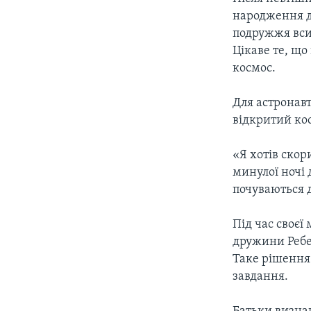
СУСПІЛЬСТВО
ТЕЛЕПРОГРАМИ
народження ди
ЕКОНОМІКА
подружжя всин
ENGLISH
ЧАС-TIME
Цікаве те, що
ІСТОРІЇ УСПІХУ УКРАЇНЦІВ
БРИФІНГ ГОЛОСУ АМЕРИКИ
космос.
СТУДІЯ ВАШИНГТОН
Для астронавт
ВІКНО В АМЕРИКУ
відкритий ко
ПРАЙМ-ТАЙМ
«Я хотів скор
ПОГЛЯД З ВАШИНГТОНА
минулої ночі
почуваються 
Під час своєї
дружини Ребек
Таке рішення
завдання.