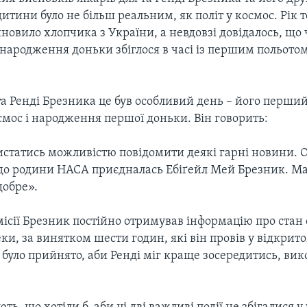
тини було не більш реальним, як політ у космос. Рік 
овило хлопчика з України, а невдовзі довідалось, що 
 народження доньки збіглося в часі із першим польотом
а Ренді Брезника це був особливий день – його перший
смос і народження першої доньки. Він говорить:
истатись можливістю повідомити деякі гарні новини. О
 до родини НАСА приєдналась Ебіґейл Мей Брезник. Ма
добре».
 місії Брезник постійно отримував інформацію про стан 
и, за винятком шести годин, які він провів у відкрито
 було прийнято, аби Ренді міг краще зосередитись, ви