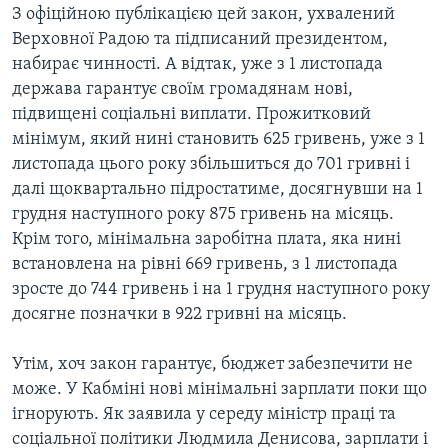
ВІДЕО
З офіційною публікацією цей закон, ухвалений
СУСПІЛЬСТВО
ТЕЛЕПРОГРАМИ
Верховної Радою та підписаний президентом,
ЕКОНОМІКА
набирає чинності. А відтак, уже з 1 листопада
ENGLISH
ЧАС-TIME
держава гарантує своїм громадянам нові,
ІСТОРІЇ УСПІХУ УКРАЇНЦІВ
БРИФІНГ ГОЛОСУ АМЕРИКИ
підвищені соціальні виплати. Прожитковий
Learning English
мінімум, який нині становить 625 гривень, уже з 1
СТУДІЯ ВАШИНГТОН
листопада цього року збільшиться до 701 гривні і
МИ В СОЦМЕРЕЖАХ
ВІКНО В АМЕРИКУ
далі щоквартально підростатиме, досягнувши на 1
грудня наступного року 875 гривень на місяць.
ПРАЙМ-ТАЙМ
Крім того, мінімальна заробітна плата, яка нині
ПОГЛЯД З ВАШИНГТОНА
встановлена на рівні 669 гривень, з 1 листопада
Мови
зросте до 744 гривень і на 1 грудня наступного року
досягне позначки в 922 гривні на місяць.
Утім, хоч закон гарантує, бюджет забезпечити не
може. У Кабміні нові мінімальні зарплати поки що
ігнорують. Як заявила у середу міністр праці та
соціальної політики Людмила Денисова, зарплати і