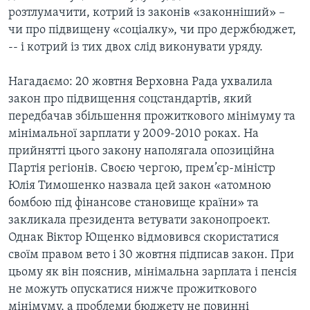
розтлумачити, котрий із законів «законніший» –
чи про підвищену «соціалку», чи про держбюджет,
-- і котрий із тих двох слід виконувати уряду.
Нагадаємо: 20 жовтня Верховна Рада ухвалила
закон про підвищення соцстандартів, який
передбачав збільшення прожиткового мінімуму та
мінімальної зарплати у 2009-2010 роках. На
прийнятті цього закону наполягала опозиційна
Партія регіонів. Своєю чергою, прем’єр-міністр
Юлія Тимошенко назвала цей закон «атомною
бомбою під фінансове становище країни» та
закликала президента ветувати законопроект.
Однак Віктор Ющенко відмовився скористатися
своїм правом вето і 30 жовтня підписав закон. При
цьому як він пояснив, мінімальна зарплата і пенсія
не можуть опускатися нижче прожиткового
мінімуму, а проблеми бюджету не повинні