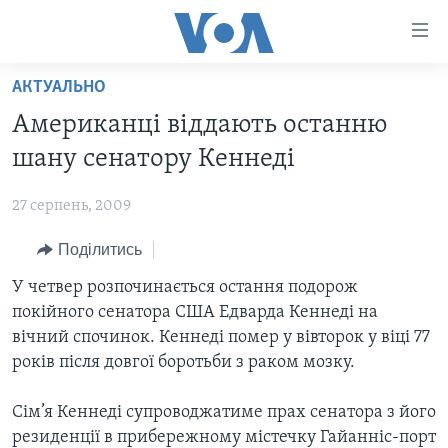
Спеціальні
потреби
Перейти
АКТУАЛЬНО
до
ГОЛОВНА
Американці віддають останню
матеріалу
АКТУАЛЬНО
Перейти
шану сенатору Кеннеді
АНАЛІТИКА
до
СВІТ
меню
27 серпень, 2009
ПОЛІТИКА В США
США
сторінки
Поділитись
АДМІНІСТРАЦІЯ ПРЕЗИДЕНТА ТРАМПА: ПЕРШІ 100
УКРАЇНА
Перейти
ДНІВ
до
У четвер розпочинається остання подорож
ВІЙНА - ЦЕ ОСОБИСТЕ
Пошуку
УКРАЇНЦІ В АМЕРИЦІ
покійного сенатора США Едварда Кеннеді на
УКРАЇНЦІ У СВІТІ
вічний спочинок. Кеннеді помер у вівторок у віці 77
УКРАЇНА
НАУКА
років після довгої боротьби з раком мозку.
ІНТЕРВ'Ю
ЗДОРОВ'Я
Сім’я Кеннеді супроводжатиме прах сенатора з його
БОРОТЬБА З ДЕЗІНФОРМАЦІЄЮ
КУЛЬТУРА
резиденції в прибережному містечку Гайанніс-порт