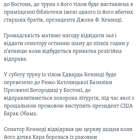
ВІДЕО
до Бостона, де труна з його тілом буде виставлена в
СУСПІЛЬСТВО
ТЕЛЕПРОГРАМИ
приміщенні бібліотеки імені одного із його вбитих
ЕКОНОМІКА
старших братів, президента Джона Ф. Кеннеді.
ENGLISH
ЧАС-TIME
ІСТОРІЇ УСПІХУ УКРАЇНЦІВ
БРИФІНГ ГОЛОСУ АМЕРИКИ
Громадськість матиме нагоду відвідати зал і
Learning English
віддати сенатору останню шану до пізніх годин у
СТУДІЯ ВАШИНГТОН
п’ятницю коли відбудеться приватна релігійна
МИ В СОЦМЕРЕЖАХ
ВІКНО В АМЕРИКУ
відправа.
ПРАЙМ-ТАЙМ
У суботу труну із тілом Едварда Кеннеді буде
ПОГЛЯД З ВАШИНГТОНА
перевезено до Римо-Католицької Базиліки
Мови
Пресвятої Богородиці у Бостоні, де
відправлятиметься похорона літургія, під час якої з
прощальною промовою виступить президент США
Барак Обама.
Сенатор Кеннеді відвідував цю церкву щодня коли
його дочка Кара боролася із раковим