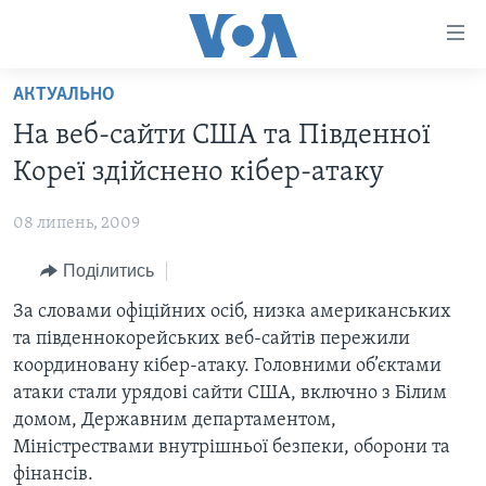
Спеціальні
потреби
Перейти
АКТУАЛЬНО
до
ГОЛОВНА
На веб-сайти США та Південної
матеріалу
АКТУАЛЬНО
Перейти
Кореї здійснено кібер-атаку
АНАЛІТИКА
до
СВІТ
меню
08 липень, 2009
ПОЛІТИКА В США
США
сторінки
Поділитись
АДМІНІСТРАЦІЯ ПРЕЗИДЕНТА ТРАМПА: ПЕРШІ 100
УКРАЇНА
Перейти
ДНІВ
до
За словами офіційних осіб, низка американських
ВІЙНА - ЦЕ ОСОБИСТЕ
Пошуку
УКРАЇНЦІ В АМЕРИЦІ
та південнокорейських веб-сайтів пережили
УКРАЇНЦІ У СВІТІ
координовану кібер-атаку. Головними об’єктами
УКРАЇНА
НАУКА
атаки стали урядові сайти США, включно з Білим
ІНТЕРВ'Ю
домом, Державним департаментом,
ЗДОРОВ'Я
Міністрествами внутрішньої безпеки, оборони та
БОРОТЬБА З ДЕЗІНФОРМАЦІЄЮ
КУЛЬТУРА
фінансів.