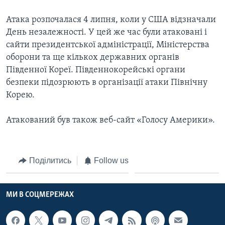
ВІДЕО
СУСПІЛЬСТВО
ТЕЛЕПРОГРАМИ
Атака розпочалася 4 липня, коли у США відзначали
ЕКОНОМІКА
День незалежності. У цей же час були атаковані і
ENGLISH
ЧАС-TIME
сайти президентської адміністрації, Міністерства
ІСТОРІЇ УСПІХУ УКРАЇНЦІВ
БРИФІНГ ГОЛОСУ АМЕРИКИ
оборони та ще кількох державних органів
Learning English
Південної Кореї. Південнокорейські органи
СТУДІЯ ВАШИНГТОН
безпеки підозрюють в організації атаки Північну
МИ В СОЦМЕРЕЖАХ
ВІКНО В АМЕРИКУ
Корею.
ПРАЙМ-ТАЙМ
Атакований був також веб-сайт «Голосу Америки».
ПОГЛЯД З ВАШИНГТОНА
Мови
Поділитись
Follow us
МИ В СОЦМЕРЕЖАХ