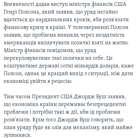
ВІДЕО
Впевненості додав виступ міністра фінансів США
СУСПІЛЬСТВО
ТЕЛЕПРОГРАМИ
Генрі Полсона, який заявив, що уряд негайно
ЕКОНОМІКА
вдатється до кардинальних кроків, аби розв'язати
ENGLISH
ЧАС-TIME
фінансову кризу в країні. У телезверненні Полсон
ІСТОРІЇ УСПІХУ УКРАЇНЦІВ
БРИФІНГ ГОЛОСУ АМЕРИКИ
заявив, що проблема виникла через нездатність
Learning English
американців виплачувати позичкі взяті на житло.
СТУДІЯ ВАШИНГТОН
Міністр фінансів повідомив, що уряд
МИ В СОЦМЕРЕЖАХ
ВІКНО В АМЕРИКУ
перекуповуватиме такі позички на себе. Це
коштуватиме державі сотні мільярдів доларів, каже
ПРАЙМ-ТАЙМ
Полсон, однак це кращий вихід з ситуації, ніж дати
ПОГЛЯД З ВАШИНГТОНА
економіці увійти в рецесію.
Мови
Тим часом Президент США Джордж Буш заявив,
що економіка країни переживає безпрецедентні
проблеми і потрібні такі ж дії, аби ці проблеми
розв'язати. Крім того Джордж Буш говорить, що
план уряду буде як олія для механізму, який майже
зупинився.