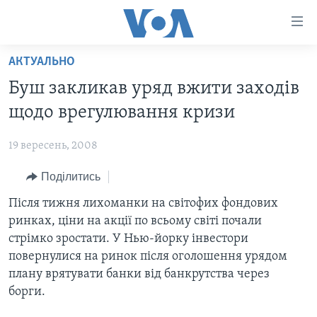
Спеціальні
потреби
Перейти
АКТУАЛЬНО
до
ГОЛОВНА
Буш закликав уряд вжити заходів
матеріалу
АКТУАЛЬНО
Перейти
щодо врегулювання кризи
АНАЛІТИКА
до
СВІТ
меню
19 вересень, 2008
ПОЛІТИКА В США
США
сторінки
Поділитись
АДМІНІСТРАЦІЯ ПРЕЗИДЕНТА ТРАМПА: ПЕРШІ 100
УКРАЇНА
Перейти
ДНІВ
до
Після тижня лихоманки на світофих фондових
ВІЙНА - ЦЕ ОСОБИСТЕ
Пошуку
УКРАЇНЦІ В АМЕРИЦІ
ринках, ціни на акції по всьому світі почали
УКРАЇНЦІ У СВІТІ
стрімко зростати. У Нью-йорку інвестори
УКРАЇНА
НАУКА
повернулися на ринок після оголошення урядом
ІНТЕРВ'Ю
плану врятувати банки від банкрутства через
ЗДОРОВ'Я
борги.
БОРОТЬБА З ДЕЗІНФОРМАЦІЄЮ
КУЛЬТУРА