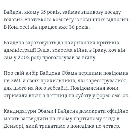
ВІДЕО
СУСПІЛЬСТВО
ТЕЛЕПРОГРАМИ
Байден, якому 65 років, займає впливову посаду
ЕКОНОМІКА
голови Сенатського комітету із зовнішніх відносин.
ENGLISH
ЧАС-TIME
В Конгресі він працює вже 36 років.
ІСТОРІЇ УСПІХУ УКРАЇНЦІВ
БРИФІНГ ГОЛОСУ АМЕРИКИ
Learning English
Байдена зараховують до найрізкіших критиків
СТУДІЯ ВАШИНГТОН
адміністрації Буша, зокрема війни в Іраку, хоч він
МИ В СОЦМЕРЕЖАХ
ВІКНО В АМЕРИКУ
сам у 2002 році проголосував за війну.
ПРАЙМ-ТАЙМ
Про свій вибір Байдена Обама першими повідомив
ПОГЛЯД З ВАШИНГТОНА
не ЗМІ, а своїх прихильників, які зареєструвалися
Мови
для цього на його вебсайті. Повідомлення вони
отримали вночі з п`ятниці на суботу у формі смс-ок.
Кандидатури Обами і Байдена демократи офіційно
мають затвердити на своїму партійному з`їзді в
Денвері, який триватиме з понеділка по четвер.