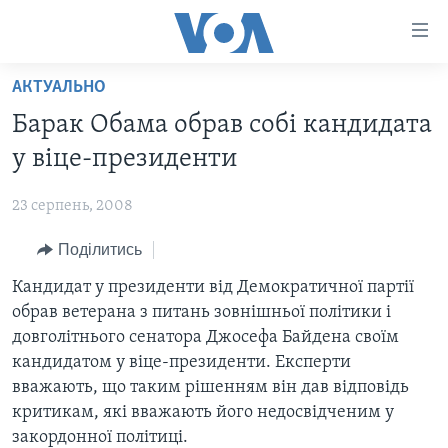
Спеціальні
потреби
Перейти
АКТУАЛЬНО
до
ГОЛОВНА
Барак Обама обрав собі кандидата
матеріалу
АКТУАЛЬНО
Перейти
у віце-президенти
АНАЛІТИКА
до
СВІТ
меню
23 серпень, 2008
ПОЛІТИКА В США
США
сторінки
Поділитись
АДМІНІСТРАЦІЯ ПРЕЗИДЕНТА ТРАМПА: ПЕРШІ 100
УКРАЇНА
Перейти
ДНІВ
до
Кандидат у президенти від Демократичної партії
ВІЙНА - ЦЕ ОСОБИСТЕ
Пошуку
УКРАЇНЦІ В АМЕРИЦІ
обрав ветерана з питань зовнішньої політики і
УКРАЇНЦІ У СВІТІ
довголітнього сенатора Джосефа Байдена своїм
УКРАЇНА
НАУКА
кандидатом у віце-президенти. Експерти
ІНТЕРВ'Ю
вважають, що таким рішенням він дав відповідь
ЗДОРОВ'Я
критикам, які вважають його недосвідченим у
БОРОТЬБА З ДЕЗІНФОРМАЦІЄЮ
КУЛЬТУРА
закордонної політиці.