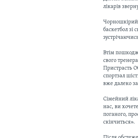
СУСПІЛЬСТВО
лікарів зверн
ТЕЛЕПРОГРАМИ
ЕКОНОМІКА
ENGLISH
ЧАС-TIME
Чорношкірий 
ІСТОРІЇ УСПІХУ УКРАЇНЦІВ
БРИФІНГ ГОЛОСУ АМЕРИКИ
баскетбол зі
зустрічаючись
СТУДІЯ ВАШИНГТОН
ВІКНО В АМЕРИКУ
Втім пошкодж
свого тренера
ПРАЙМ-ТАЙМ
Пристрасть Об
ПОГЛЯД З ВАШИНГТОНА
спортзал шіст
вже далеко за
Сімейний лік
нас, ви хочет
поганого, про
скінчиться».
Після обстеже