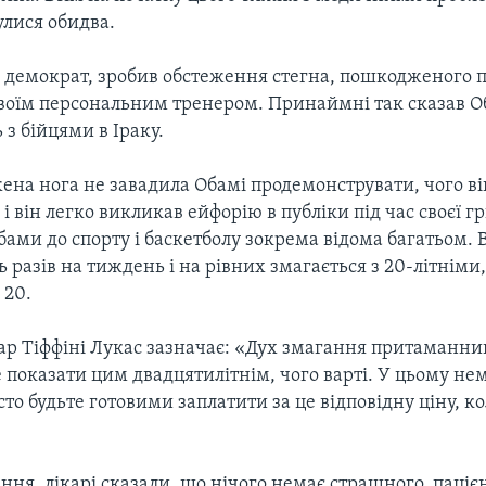
улися обидва.
демократ, зробив обстеження стегна, пошкодженого пі
 своїм персональним тренером. Принаймні так сказав О
 з бійцями в Іраку.
ена нога не завадила Обамі продемонструвати, чого ві
 і він легко викликав ейфорію в публіки під час своєї гр
ами до спорту і баскетболу зокрема відома багатьом. В
ь разів на тиждень і на рівних змагається з 20-літніми
 20.
ар Тіффіні Лукас зазначає: «Дух змагання притаманни
е показати цим двадцятилітнім, чого варті. У цьому не
сто будьте готовими заплатити за це відповідну ціну, к
ння, лікарі сказали, що нічого немає страшного, паціє