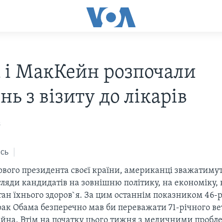
 і МакКейн розпочали
ь з візиту до лікарів
8
сь
вого президента своєї країни, американці зважатимут
гляди кандидатів на зовнішню політику, на економіку, в
стан їхнього здоров`я. За цим останнім показником 46-
рак Обама безперечно мав би переважати 71-річного в
на. Втім на початку цього тижня з медичними пробл