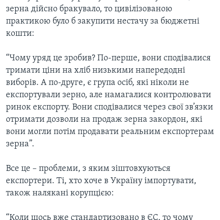
зерна дійсно бракувало, то цивілізованою
практикою було б закупити нестачу за бюджетні
кошти:
“Чому уряд це зробив? По-перше, вони сподівалися
тримати ціни на хліб низькими напередодні
виборів. А по-друге, є група осіб, які ніколи не
експортували зерно, але намагалися контролювати
ринок експорту. Вони сподівалися через свої зв’язки
отримати дозволи на продаж зерна закордон, які
вони могли потім продавати реальним експортерам
зерна”.
Все це – проблеми, з яким зіштовхуються
експортери. Ті, хто хоче в Україну імпортувати,
також налякані корупцією:
“Коли щось вже стандартизовано в ЄС, то чому