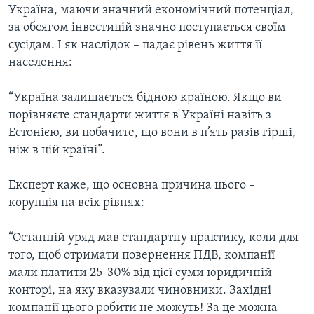
ВІДЕО
Україна, маючи значний економічний потенціал,
СУСПІЛЬСТВО
ТЕЛЕПРОГРАМИ
за обсягом інвестицій значно поступається своїм
ЕКОНОМІКА
сусідам. І як наслідок – падає рівень життя її
ENGLISH
ЧАС-TIME
населення:
ІСТОРІЇ УСПІХУ УКРАЇНЦІВ
БРИФІНГ ГОЛОСУ АМЕРИКИ
Learning English
“Україна залишається бідною країною. Якщо ви
СТУДІЯ ВАШИНГТОН
порівняєте стандарти життя в Україні навіть з
МИ В СОЦМЕРЕЖАХ
ВІКНО В АМЕРИКУ
Естонією, ви побачите, що вони в п’ять разів гірші,
ніж в цій країні”.
ПРАЙМ-ТАЙМ
ПОГЛЯД З ВАШИНГТОНА
Експерт каже, що основна причина цього –
Мови
корупція на всіх рівнях:
“Останній уряд мав стандартну практику, коли для
того, щоб отримати повернення ПДВ, компанії
мали платити 25-30% від цієї суми юридичній
конторі, на яку вказували чиновники. Західні
компанії цього робити не можуть! За це можна