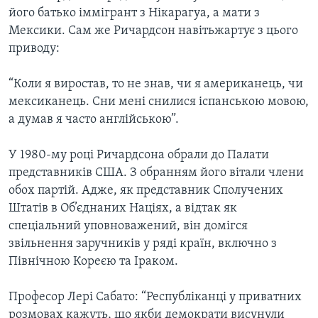
його батько іммігрант з Нікарагуа, а мати з
Мексики. Сам же Ричардсон навітьжартує з цього
приводу:
“Коли я виростав, то не знав, чи я американець, чи
мексиканець. Сни мені снилися іспанською мовою,
а думав я часто англійською”.
У 1980-му році Ричардсона обрали до Палати
представників США. З обранням його вітали члени
обох партій. Адже, як представник Сполучених
Штатів в Об’єднаних Націях, а відтак як
спеціальний уповноважений, він домігся
звільнення заручників у ряді країн, включно з
Північною Кореєю та Іраком.
Професор Лері Сабато: “Республіканці у приватних
розмовах кажуть, що якби демократи висунули