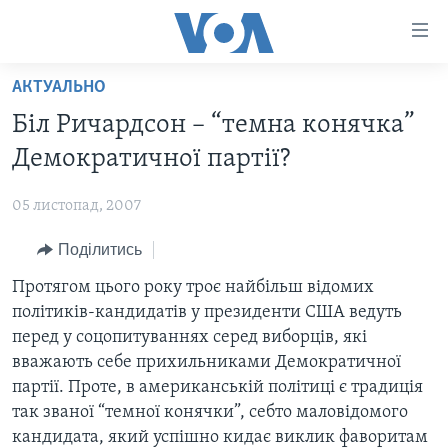
Спеціальні
потреби
Перейти
АКТУАЛЬНО
до
ГОЛОВНА
Біл Ричардсон – “темна конячка”
матеріалу
АКТУАЛЬНО
Перейти
Демократичної партії?
АНАЛІТИКА
до
СВІТ
меню
05 листопад, 2007
ПОЛІТИКА В США
США
сторінки
Поділитись
АДМІНІСТРАЦІЯ ПРЕЗИДЕНТА ТРАМПА: ПЕРШІ 100
УКРАЇНА
Перейти
ДНІВ
до
Протягом цього року троє найбільш відомих
ВІЙНА - ЦЕ ОСОБИСТЕ
Пошуку
УКРАЇНЦІ В АМЕРИЦІ
політиків-кандидатів у президенти США ведуть
УКРАЇНЦІ У СВІТІ
перед у соцопитуваннях серед виборців, які
УКРАЇНА
НАУКА
вважають себе прихильниками Демократичної
ІНТЕРВ'Ю
партії. Проте, в американській політиці є традиція
ЗДОРОВ'Я
так званої “темної конячки”, себто маловідомого
БОРОТЬБА З ДЕЗІНФОРМАЦІЄЮ
КУЛЬТУРА
кандидата, який успішно кидає виклик фаворитам