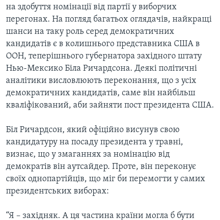
ВІДЕО
на здобуття номінації від партії у виборчих
СУСПІЛЬСТВО
ТЕЛЕПРОГРАМИ
перегонах. На погляд багатьох оглядачів, найкращі
ЕКОНОМІКА
шанси на таку роль серед демократичних
ENGLISH
ЧАС-TIME
кандидатів є в колишнього представника США в
ІСТОРІЇ УСПІХУ УКРАЇНЦІВ
БРИФІНГ ГОЛОСУ АМЕРИКИ
ООН, теперішнього губернатора західного штату
Learning English
Нью-Мексико Біла Ричардсона. Деякі політичні
СТУДІЯ ВАШИНГТОН
аналітики висловлюють переконання, що з усіх
МИ В СОЦМЕРЕЖАХ
ВІКНО В АМЕРИКУ
демократичних кандидатів, саме він найбільш
кваліфікований, аби зайняти пост президента США.
ПРАЙМ-ТАЙМ
ПОГЛЯД З ВАШИНГТОНА
Біл Ричардсон, який офіційно висунув свою
Мови
кандидатуру на посаду президента у травні,
визнає, що у змаганнях за номінацію від
демократів він аутсайдер. Проте, він переконує
своїх однопартійців, що міг би перемогти у самих
президентських виборах:
“Я – західняк. А ця частина країни могла б бути