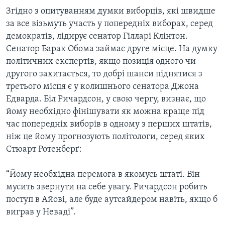
Згідно з опитуванням думки виборців, які швидше
за все візьмуть участь у попередніх виборах, серед
демократів, лідирує сенатор Гілларі Клінтон.
Сенатор Барак Обома займає друге місце. На думку
політичних експертів, якщо позиція одного чи
другого захитається, то добрі шанси піднятися з
третього місця є у колишнього сенатора Джона
Едварда. Біл Ричардсон, у свою чергу, визнає, що
йому необхідно фінішувати як можна краще під
час попередніх виборів в одному з перших штатів,
ніж це йому прогнозують політологи, серед яких
Стюарт Ротенберґ:
“Йому необхідна перемога в якомусь штаті. Він
мусить звернути на себе увагу. Ричардсон робить
поступ в Айові, але буде аутсайдером навіть, якщо б
виграв у Неваді”.