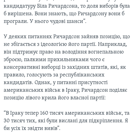
кандидатуру Біла Ричардсона, то доля виборів була
б вирішена. Вони знають, що Ричардсону вони б
програли. У нього чудові шанси”.
У деяких питаннях Ричардсон зайняв позицію, що
не збігається з ідеологією його партії. Наприклад,
він підтримує право на володіння вогнепальною
зброєю, палкими прихильниками чого є
консервативні виборці із західних штатів, які, як
правило, голосують за республіканських
кандидатів. Однак, у питанні присутності
американських військ в Іраку, Ричардсон поділяє
позицію лівого крила його власної партії:
“В Іраку тепер 160 тисяч американських військ, та
30 тисяч тих, які були вислані для підкріплення. Я
би усіх їх звідти вивів”.