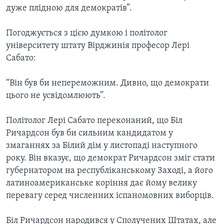
дуже плідною для демократів”.
Погоджується з цією думкою і політолог
університету штату Вірджинія професор Лері
Сабато:
“Він був би непереможним. Дивно, що демократи
цього не усвідомлюють”.
Політолог Лері Сабато переконаний, що Біл
Ричардсон був би сильним кандидатом у
змаганнях за Білий дім у листопаді наступного
року. Він вказує, що демократ Ричардсон зміг стати
губернатором на республіканському Заході, а його
латиноамериканське коріння дає йому велику
перевагу серед численних іспаномовних виборців.
Біл Ричардсон народився у Сполучених Штатах, але