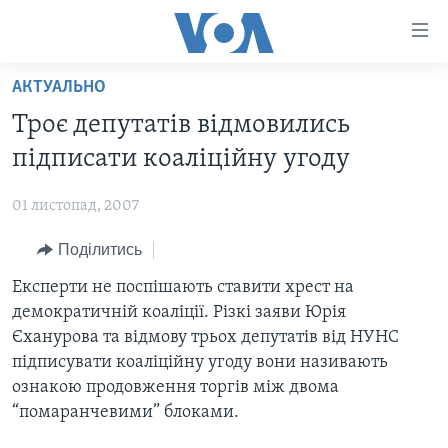
Спеціальні
потреби
Перейти
АКТУАЛЬНО
до
ГОЛОВНА
Троє депутатів відмовились
матеріалу
АКТУАЛЬНО
Перейти
підписати коаліційну угоду
АНАЛІТИКА
до
СВІТ
меню
01 листопад, 2007
ПОЛІТИКА В США
США
сторінки
Поділитись
АДМІНІСТРАЦІЯ ПРЕЗИДЕНТА ТРАМПА: ПЕРШІ 100
УКРАЇНА
Перейти
ДНІВ
до
Експерти не поспішають ставити хрест на
ВІЙНА - ЦЕ ОСОБИСТЕ
Пошуку
УКРАЇНЦІ В АМЕРИЦІ
демократичній коаліції. Різкі заяви Юрія
УКРАЇНЦІ У СВІТІ
Єханурова та відмову трьох депутатів від НУНС
УКРАЇНА
НАУКА
підписувати коаліційну угоду вони називають
ІНТЕРВ'Ю
ознакою продовження торгів між двома
ЗДОРОВ'Я
“помаранчевими” блоками.
БОРОТЬБА З ДЕЗІНФОРМАЦІЄЮ
КУЛЬТУРА