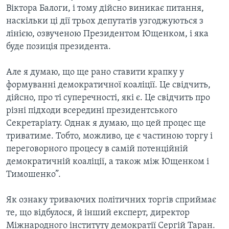
Віктора Балоги, і тому дійсно виникає питання,
наскільки ці дії трьох депутатів узгоджуються з
лінією, озвученою Президентом Ющенком, і яка
буде позиція президента.
Але я думаю, що ще рано ставити крапку у
формуванні демократичної коаліції. Це свідчить,
дійсно, про ті суперечності, які є. Це свідчить про
різні підходи всередині президентського
Секретаріату. Однак я думаю, що цей процес ще
триватиме. Тобто, можливо, це є частиною торгу і
переговорного процесу в самій потенційній
демократичній коаліції, а також між Ющенком і
Тимошенко”.
Як ознаку триваючих політичних торгів сприймає
те, що відбулося, й інший експерт, директор
Міжнародного інституту демократії Сергій Таран.