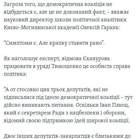
ВІДЕО
Загроза того, що демократична коаліція не
СУСПІЛЬСТВО
ТЕЛЕПРОГРАМИ
відбудеться є, але це не доконаний факт, – вважає
ЕКОНОМІКА
науковий директор школи політичної аналітики
ENGLISH
ЧАС-TIME
Києво-Могилянської академії Олексій Гарань:
ІСТОРІЇ УСПІХУ УКРАЇНЦІВ
БРИФІНГ ГОЛОСУ АМЕРИКИ
Learning English
“Симптоми є. Але крапку ставити рано”.
СТУДІЯ ВАШИНГТОН
МИ В СОЦМЕРЕЖАХ
ВІКНО В АМЕРИКУ
Як наголошує експерт, відмова Єханурова
працювати в уряді Тимошенко це особиста справа
ПРАЙМ-ТАЙМ
політика:
ПОГЛЯД З ВАШИНГТОНА
Мови
“А от стосовно цих трьох депутатів, які не
підписалися під ідеєю демократичної коаліції – тут
дійсно виникають питання. Оскільки Іван Плющ,
який є секретарем Ради з нацбезпеки і оборони,
відомий своєю підтримкою ідей широкої коаліції.
Двоє інших депутатів-закарпатців є близькими до