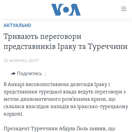
Спеціальні
потреби
Перейти
АКТУАЛЬНО
до
ГОЛОВНА
Тривають переговори
матеріалу
АКТУАЛЬНО
Перейти
представників Іраку та Туреччини
АНАЛІТИКА
до
СВІТ
меню
25 жовтень, 2007
ПОЛІТИКА В США
США
сторінки
Поділитись
АДМІНІСТРАЦІЯ ПРЕЗИДЕНТА ТРАМПА: ПЕРШІ 100
УКРАЇНА
Перейти
ДНІВ
до
В Анкарі високопоставлена делегація Іраку і
ВІЙНА - ЦЕ ОСОБИСТЕ
Пошуку
УКРАЇНЦІ В АМЕРИЦІ
представники турецької влада ведуть переговори з
УКРАЇНЦІ У СВІТІ
метою дипломатичного розв’язання кризи, що
УКРАЇНА
НАУКА
склалася внаслідок нападів на іраксько-турецькому
ІНТЕРВ'Ю
кордоні.
ЗДОРОВ'Я
БОРОТЬБА З ДЕЗІНФОРМАЦІЄЮ
КУЛЬТУРА
Президент Туреччини Абдула Ґюль заявив, що