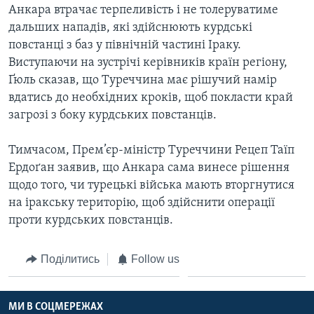
ВІДЕО
Анкара втрачає терпеливість і не толеруватиме
СУСПІЛЬСТВО
ТЕЛЕПРОГРАМИ
дальших нападів, які здійснюють курдські
ЕКОНОМІКА
повстанці з баз у північній частині Іраку.
ENGLISH
ЧАС-TIME
Виступаючи на зустрічі керівників країн регіону,
ІСТОРІЇ УСПІХУ УКРАЇНЦІВ
БРИФІНГ ГОЛОСУ АМЕРИКИ
Ґюль сказав, що Туреччина має рішучий намір
Learning English
вдатись до необхідних кроків, щоб покласти край
СТУДІЯ ВАШИНГТОН
загрозі з боку курдських повстанців.
МИ В СОЦМЕРЕЖАХ
ВІКНО В АМЕРИКУ
Тимчасом, Прем’єр-міністр Туреччини Рецеп Таїп
ПРАЙМ-ТАЙМ
Ердоґан заявив, що Анкара сама винесе рішення
ПОГЛЯД З ВАШИНГТОНА
щодо того, чи турецькі війська мають вторгнутися
Мови
на іракську територію, щоб здійснити операції
проти курдських повстанців.
Поділитись
Follow us
МИ В СОЦМЕРЕЖАХ