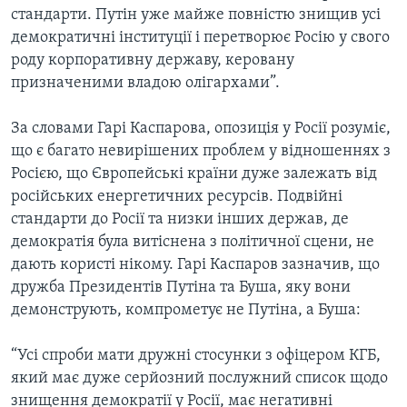
стандарти. Путін уже майже повністю знищив усі
демократичні інституції і перетворює Росію у свого
роду корпоративну державу, керовану
призначеними владою олігархами”.
За словами Гарі Каспарова, опозиція у Росії розуміє,
що є багато невирішених проблем у відношеннях з
Росією, що Європейські країни дуже залежать від
російських енергетичних ресурсів. Подвійні
стандарти до Росії та низки інших держав, де
демократія була витіснена з політичної сцени, не
дають користі нікому. Гарі Каспаров зазначив, що
дружба Президентів Путіна та Буша, яку вони
демонструють, компрометує не Путіна, а Буша:
“Усі спроби мати дружні стосунки з офіцером КГБ,
який має дуже серйозний послужний список щодо
знищення демократії у Росії, має негативні