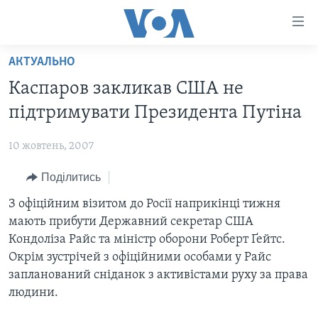
Спеціальні
потреби
Перейти
АКТУАЛЬНО
до
ГОЛОВНА
Каспаров закликав США не
матеріалу
АКТУАЛЬНО
Перейти
підтримувати Президента Путіна
АНАЛІТИКА
до
СВІТ
меню
10 жовтень, 2007
ПОЛІТИКА В США
США
сторінки
Поділитись
АДМІНІСТРАЦІЯ ПРЕЗИДЕНТА ТРАМПА: ПЕРШІ 100
УКРАЇНА
Перейти
ДНІВ
до
З офіційним візитом до Росії наприкінці тижня
ВІЙНА - ЦЕ ОСОБИСТЕ
Пошуку
УКРАЇНЦІ В АМЕРИЦІ
мають прибути Державний секретар США
УКРАЇНЦІ У СВІТІ
Кондоліза Райс та міністр оборони Роберт Ґейтс.
УКРАЇНА
НАУКА
Окрім зустрічей з офіційними особами у Райс
ІНТЕРВ'Ю
запланований сніданок з активістами руху за права
ЗДОРОВ'Я
людини.
БОРОТЬБА З ДЕЗІНФОРМАЦІЄЮ
КУЛЬТУРА