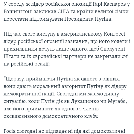
ВІДЕО
У середу ж лідер російської опозиції Гарі Каспаров у
СУСПІЛЬСТВО
ТЕЛЕПРОГРАМИ
Вашингтоні закликав США та країни великої сімки
ЕКОНОМІКА
перестати підтримувати Президента Путіна.
ENGLISH
ЧАС-TIME
ІСТОРІЇ УСПІХУ УКРАЇНЦІВ
БРИФІНГ ГОЛОСУ АМЕРИКИ
Під час свого виступу в американському Конгресі
Learning English
лідер російської опозиції зазначив, що його колеги і
СТУДІЯ ВАШИНГТОН
прихильники хочуть лише одного, щоб Сполучені
МИ В СОЦМЕРЕЖАХ
ВІКНО В АМЕРИКУ
Штати та їх європейські партнери не закривали очі
на російські реалії:
ПРАЙМ-ТАЙМ
ПОГЛЯД З ВАШИНГТОНА
“Щоразу, приймаючи Путіна як одного з рівних,
Мови
вони дають моральний авторитет Путіну як лідеру
демократичної нації. Сьогодні ми маємо дивну
ситуацію, коли Путін діє як Лукашенко чи Мугабе,
але його приймають як одного з членів
ексклюзивного демократичного клубу.
Росія сьогодні не підпадає ні під які демократичні