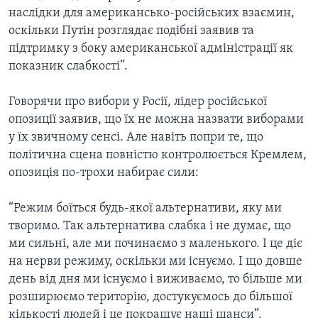
наслідки для американсько-російських взаємин,
оскільки Путін розглядає подібні заявив та
підтримку з боку американської адміністрації як
показник слабкості”.
Говорячи про вибори у Росії, лідер російської
опозиції заявив, що їх не можна назвати виборами
у їх звичному сенсі. Але навіть попри те, що
політична сцена повністю контролюється Кремлем,
опозиція по-трохи набирає сили:
“Режим боїться будь-якої альтернативи, яку ми
творимо. Так альтернатива слабка і не думає, що
ми сильні, але ми починаємо з маленького. І це діє
на нерви режиму, оскільки ми існуємо. І що довше
день від дня ми існуємо і виживаємо, то більше ми
розширюємо територію, достукуємось до більшої
кількості людей і це покращує наші шанси”.