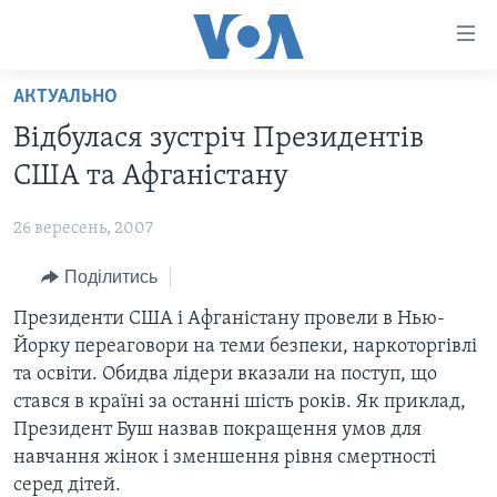
Спеціальні
потреби
Перейти
АКТУАЛЬНО
до
ГОЛОВНА
Відбулася зустріч Президентів
матеріалу
АКТУАЛЬНО
Перейти
США та Афганістану
АНАЛІТИКА
до
СВІТ
меню
26 вересень, 2007
ПОЛІТИКА В США
США
сторінки
Поділитись
АДМІНІСТРАЦІЯ ПРЕЗИДЕНТА ТРАМПА: ПЕРШІ 100
УКРАЇНА
Перейти
ДНІВ
до
Президенти США і Афганістану провели в Нью-
ВІЙНА - ЦЕ ОСОБИСТЕ
Пошуку
УКРАЇНЦІ В АМЕРИЦІ
Йорку переaговори на теми безпеки, наркоторгівлі
УКРАЇНЦІ У СВІТІ
та освіти. Обидва лідери вказали на поступ, що
УКРАЇНА
НАУКА
стався в країні за останні шість років. Як приклад,
ІНТЕРВ'Ю
Президент Буш назвав покращення умов для
ЗДОРОВ'Я
навчання жінок і зменшення рівня смертності
БОРОТЬБА З ДЕЗІНФОРМАЦІЄЮ
КУЛЬТУРА
серед дітей.