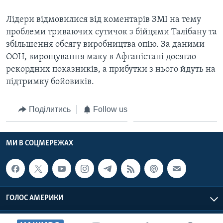
ВІДЕО
СУСПІЛЬСТВО
ТЕЛЕПРОГРАМИ
Лідери відмовилися від коментарів ЗМІ на тему
ЕКОНОМІКА
проблеми триваючих сутичок з бійцями Талібану та
ENGLISH
ЧАС-TIME
збільшення обсягу виробництва опію. За даними
ІСТОРІЇ УСПІХУ УКРАЇНЦІВ
БРИФІНГ ГОЛОСУ АМЕРИКИ
ООН, вирощування маку в Афганістані досягло
Learning English
рекордних показників, а прибутки з нього йдуть на
СТУДІЯ ВАШИНГТОН
підтримку бойовиків.
МИ В СОЦМЕРЕЖАХ
ВІКНО В АМЕРИКУ
Поділитись
Follow us
ПРАЙМ-ТАЙМ
ПОГЛЯД З ВАШИНГТОНА
Мови
МИ В СОЦМЕРЕЖАХ
ГОЛОС АМЕРИКИ