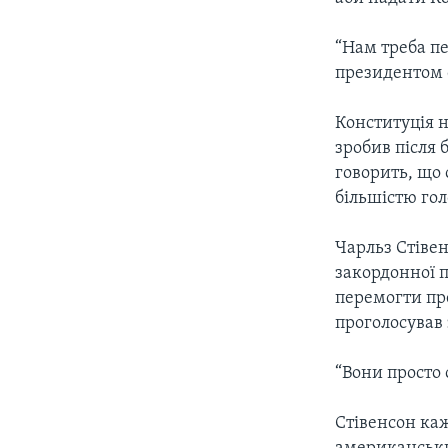
“Нам треба пе
президентом с
Конституція 
зробив після 
говорить, що
більшістю гол
Чарльз Стіве
закордонної п
перемогти пре
проголосував
“Вони просто 
Стівенсон каж