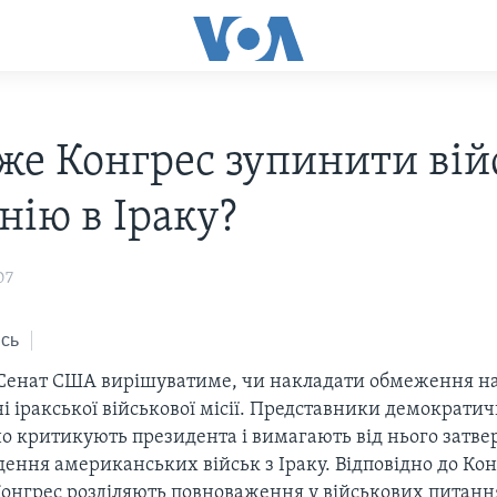
же Конгрес зупинити вій
нію в Іраку?
07
сь
Сенат США вирішуватиме, чи накладати обмеження н
і іракської військової місії. Представники демократич
о критикують президента і вимагають від нього затвер
ення американських військ з Іраку. Відповідно до Конс
Конгрес розділяють повноваження у військових питання