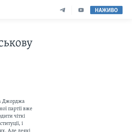
НАЖИВО
ськову
а Джорджа
ної партії вже
дити чіткі
титуції, і
х. Але деякі