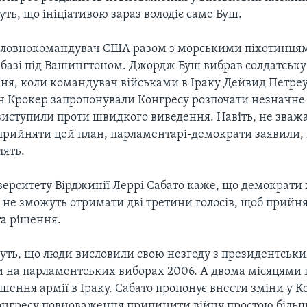
ть, що ініціативою зараз володіє саме Буш.
оловнокомандувач США разом з морськими піхотинцям
й базі під Вашингтоном. Джордж Буш вибрав солдатськ
ня, коли командувач військами в Іраку Дейвид Петреус
аян Крокер запропонували Конгресу розпочати незначне
 виступили проти швидкого виведення. Навіть, не зваж
прийняти цей план, парламентарі-демократи заявили,
лять.
верситету Вірджинії Леррі Сабато каже, що демократи
е не зможуть отримати дві третини голосів, щоб прийн
та рішення.
уть, що люди висловили свою незгоду з президентськ
и на парламентських виборах 2006. А двома місяцями 
шення армії в Іраку. Сабато пропонує внести зміни у К
онгресу повноваження припинити війну простою більші