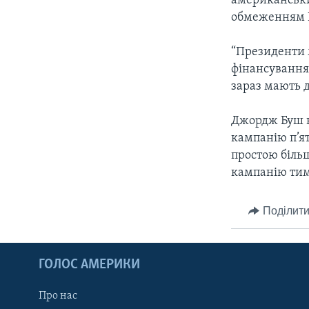
американський
обмеженням К
“Президенти 
фінансування.
зараз мають д
Джордж Буш ві
кампанію п’ят
простою більш
кампанію тим
Поділити
ГОЛОС АМЕРИКИ
Про нас