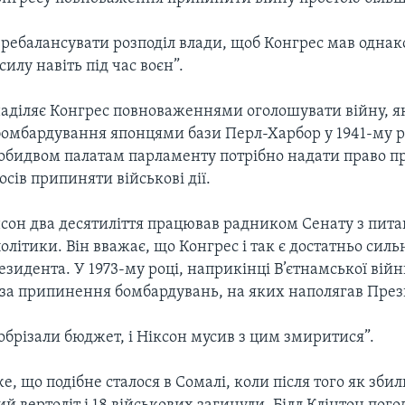
ребалансувати розподіл влади, щоб Конгрес мав однак
илу навіть під час воєн”.
наділяє Конгрес повноваженнями оголошувати війну, як
бомбардування японцями бази Перл-Харбор у 1941-му р
 обидвом палатам парламенту потрібно надати право п
осів припиняти військові дії.
нсон два десятиліття працював радником Сенату з пита
олітики. Він вважає, що Конгрес і так є достатньо сил
зидента. У 1973-му році, наприкінці В’єтнамської війн
 за припинення бомбардувань, на яких наполягав През
обрізали бюджет, і Ніксон мусив з цим змиритися”.
е, що подібне сталося в Сомалі, коли після того як збил