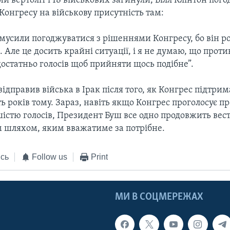
 вертоліт і 18 військових загинули, Білл Клінтон пого
онгресу на військову присутність там:
мусили погоджуватися з рішеннями Конгресу, бо він ро
 Але це досить крайні ситуації, і я не думаю, що прот
остатньо голосів щоб прийняти щось подібне”.
дправив війська в Ірак після того, як Конгрес підтрим
ь років тому. Зараз, навіть якщо Конгрес проголосує п
істю голосів, Президент Буш все одно продовжить вес
 шляхом, яким вважатиме за потрібне.
сь
Follow us
Print
МИ В СОЦМЕРЕЖАХ