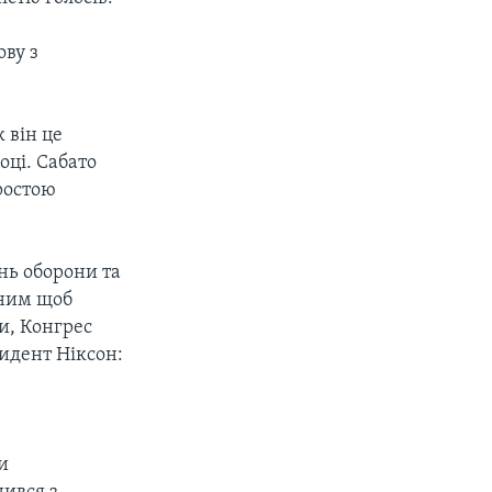
ову з
 він це
оці. Сабато
ростою
нь оборони та
ьним щоб
и, Конгрес
идент Ніксон:
и