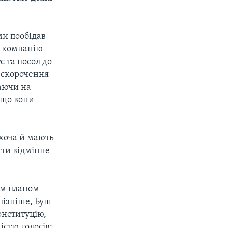
и пообідав
у компанію
 та посол до
 скорочення
аючи на
 що вони
 хоча й мають
яти відмінне
им планом
пізніше, Буш
онституцію,
стю голосів: