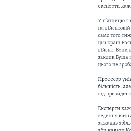
СУСПІЛЬСТВО
експерти кажу
ТЕЛЕПРОГРАМИ
ЕКОНОМІКА
ENGLISH
ЧАС-TIME
У п’ятницю г
ІСТОРІЇ УСПІХУ УКРАЇНЦІВ
БРИФІНГ ГОЛОСУ АМЕРИКИ
на військові
саме того тиж
СТУДІЯ ВАШИНГТОН
цієї країн Р
ВІКНО В АМЕРИКУ
військ. Вони
заклик Буша 
ПРАЙМ-ТАЙМ
цього не зроб
ПОГЛЯД З ВАШИНГТОНА
Професор уні
більшість, ал
від президен
Експерти каж
ведення війн
зажадав збіль
аби надати К