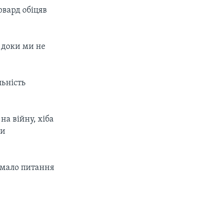
овард обіцяв
ж доки ми не
льність
а війну, хіба
ки
 мало питання