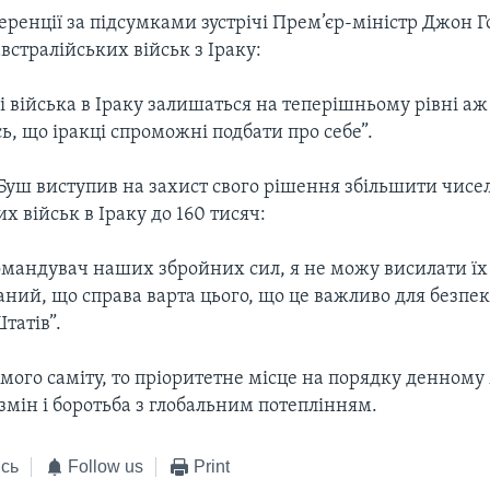
ренції за підсумками зустрічі Прем’єр-міністр Джон Г
встралійських військ з Іраку:
і війська в Іраку залишаться на теперішньому рівні а
, що іракці спроможні подбати про себе”.
Буш виступив на захист свого рішення збільшити чисе
 військ в Іраку до 160 тисяч:
мандувач наших збройних сил, я не можу висилати їх н
ний, що справа варта цього, що це важливо для безпе
татів”.
мого саміту, то пріоритетне місце на порядку денному
мін і боротьба з глобальним потеплінням.
сь
Follow us
Print