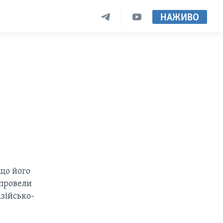
НАЖИВО
що його
 провели
Азійсько-