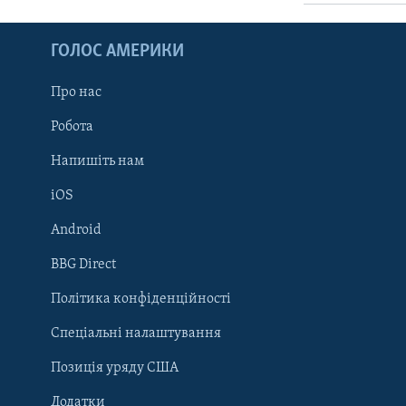
ГОЛОС АМЕРИКИ
Про нас
Робота
Напишіть нам
iOS
Android
Learning English
BBG Direct
Політика конфіденційності
МИ В СОЦМЕРЕЖАХ
Спеціальні налаштування
Позиція уряду США
Додатки