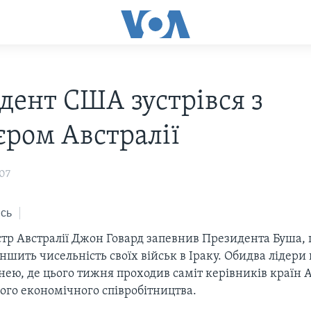
дент США зустрівся з
єром Австралії
007
сь
стр Австралії Джон Говард запевнив Президента Буша, 
ншить чисельність своїх військ в Іраку. Обидва лідери
днею, де цього тижня проходив саміт керівників країн 
ого економічного співробітництва.