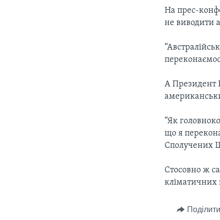
СУСПІЛЬСТВО
На прес-конфе
ТЕЛЕПРОГРАМИ
ЕКОНОМІКА
не виводити а
ENGLISH
ЧАС-TIME
ІСТОРІЇ УСПІХУ УКРАЇНЦІВ
БРИФІНГ ГОЛОСУ АМЕРИКИ
“Австралійськ
переконаємось
СТУДІЯ ВАШИНГТОН
ВІКНО В АМЕРИКУ
А Президент 
американських
ПРАЙМ-ТАЙМ
ПОГЛЯД З ВАШИНГТОНА
“Як головноко
що я перекона
Сполучених Ш
Стосовно ж са
кліматичних з
Поділити