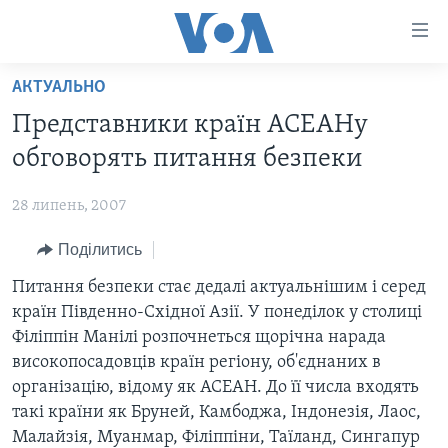
Спеціальні
потреби
Перейти
АКТУАЛЬНО
до
ГОЛОВНА
Представники країн АСЕАНу
матеріалу
АКТУАЛЬНО
Перейти
обговорять питання безпеки
АНАЛІТИКА
до
СВІТ
меню
28 липень, 2007
ПОЛІТИКА В США
США
сторінки
Поділитись
АДМІНІСТРАЦІЯ ПРЕЗИДЕНТА ТРАМПА: ПЕРШІ 100
УКРАЇНА
Перейти
ДНІВ
до
Питання безпеки стає дедалі актуальнішим і серед
ВІЙНА - ЦЕ ОСОБИСТЕ
Пошуку
УКРАЇНЦІ В АМЕРИЦІ
країн Південно-Східної Азії. У понеділок у столиці
УКРАЇНЦІ У СВІТІ
Філіппін Манілі розпочнеться щорічна нарада
УКРАЇНА
НАУКА
високопосадовців країн регіону, об'єднаних в
ІНТЕРВ'Ю
організацію, відому як АСЕАН. До її числа входять
ЗДОРОВ'Я
такі країни як Бруней, Камбоджа, Індонезія, Лаос,
БОРОТЬБА З ДЕЗІНФОРМАЦІЄЮ
КУЛЬТУРА
Малайзія, Муанмар, Філіппіни, Таїланд, Сингапур