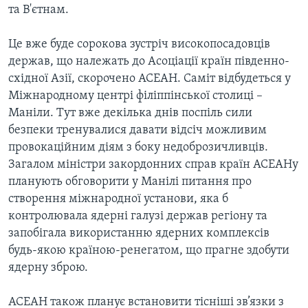
ВІДЕО
та В'єтнам.
СУСПІЛЬСТВО
ТЕЛЕПРОГРАМИ
ЕКОНОМІКА
Це вже буде сорокова зустріч високопосадовців
ENGLISH
ЧАС-TIME
держав, що належать до Асоціації країн південно-
ІСТОРІЇ УСПІХУ УКРАЇНЦІВ
БРИФІНГ ГОЛОСУ АМЕРИКИ
східної Азії, скорочено АСЕАН. Саміт відбудеться у
Learning English
Міжнародному центрі філіппінської столиці –
СТУДІЯ ВАШИНГТОН
Маніли. Тут вже декілька днів поспіль сили
МИ В СОЦМЕРЕЖАХ
ВІКНО В АМЕРИКУ
безпеки тренувалися давати відсіч можливим
провокаційним діям з боку недоброзичливців.
ПРАЙМ-ТАЙМ
Загалом міністри закордонних справ країн АСЕАНу
ПОГЛЯД З ВАШИНГТОНА
планують обговорити у Манілі питання про
Мови
створення міжнародної установи, яка б
контролювала ядерні галузі держав регіону та
запобігала використанню ядерних комплексів
будь-якою країною-ренегатом, що прагне здобути
ядерну зброю.
АСЕАН також планує встановити тісніші зв’язки з