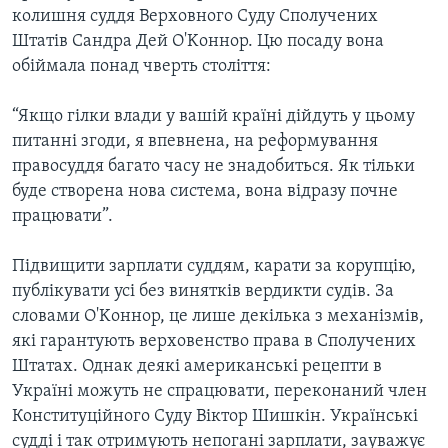
колишня суддя Верховного Суду Сполучених
Штатів Сандра Дей О'Kоннор. Цю посаду вона
обіймала понад чверть століття:
“Якщо гілки влади у вашій країні дійдуть у цьому
питанні згоди, я впевнена, на реформування
правосуддя багато часу не знадобиться. Як тільки
буде створена нова система, вона відразу почне
працювати”.
Підвищити зарплати суддям, карати за корупцію,
публікувати усі без винятків вердикти судів. За
словами О'Kоннор, це лише декілька з механізмів,
які гарантують верховенство права в Сполучених
Штатах. Однак деякі американські рецепти в
Україні можуть не спрацювати, переконаний член
Конституційного Суду Віктор Шишкін. Українські
судді і так отримують непогані зарплати, зауважує