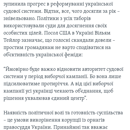
ВІДЕО
зупинила прогрес в реформуванні української
СУСПІЛЬСТВО
ТЕЛЕПРОГРАМИ
судової системи. Відтак, все, чого досягли за рік –
ЕКОНОМІКА
знівельовано. Політики з усіх таборів
ENGLISH
ЧАС-TIME
використовували суди для досягнення своїх
ІСТОРІЇ УСПІХУ УКРАЇНЦІВ
БРИФІНГ ГОЛОСУ АМЕРИКИ
особистих цілей. Посол США в Україні Вільям
Learning English
Тейлор зазначає, що голосні скандали довели –
СТУДІЯ ВАШИНГТОН
простим громадянам не варто сподіватися на
МИ В СОЦМЕРЕЖАХ
ВІКНО В АМЕРИКУ
об’єктивність української феміди:
ПРАЙМ-ТАЙМ
“Ймовірно буде важко відновити авторитет судової
ПОГЛЯД З ВАШИНГТОНА
системи у період виборчої кампанії. Бо вона лише
Мови
підсилюватиме протиріччя. А від цієї виборчої
кампанії усі українці чекають об’єднання, щоб
рішення ухвалював єдиний центр”.
Наявність політичної волі та готовність суспільства
– це умови викорінення корупції із орнагів
правосуддя України. Принаймні так вважає