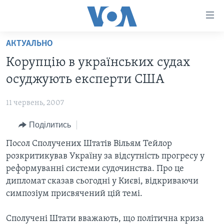
Спеціальні
потреби
Перейти
АКТУАЛЬНО
до
ГОЛОВНА
Корупцію в українських судах
матеріалу
АКТУАЛЬНО
Перейти
осуджують експерти США
АНАЛІТИКА
до
СВІТ
меню
11 червень, 2007
ПОЛІТИКА В США
США
сторінки
Поділитись
АДМІНІСТРАЦІЯ ПРЕЗИДЕНТА ТРАМПА: ПЕРШІ 100
УКРАЇНА
Перейти
ДНІВ
до
Посол Сполучених Штатів Вільям Тейлор
ВІЙНА - ЦЕ ОСОБИСТЕ
Пошуку
УКРАЇНЦІ В АМЕРИЦІ
розкритикував Україну за відсутність прогресу у
УКРАЇНЦІ У СВІТІ
реформуванні системи судочинства. Про це
УКРАЇНА
НАУКА
дипломат сказав сьогодні у Києві, відкриваючи
ІНТЕРВ'Ю
симпозіум присвячений цій темі.
ЗДОРОВ'Я
БОРОТЬБА З ДЕЗІНФОРМАЦІЄЮ
КУЛЬТУРА
Сполучені Штати вважають, що політична криза