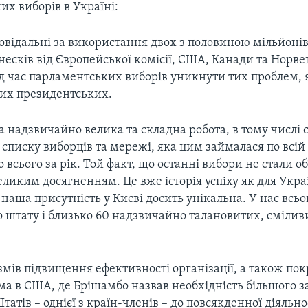
х виборів в Україні:
овідальні за використання двох з половиною мільйонів
есків від Європейської комісії, США, Канади та Норве
ід час парламентських виборів уникнути тих проблем,
лих президентських.
а надзвичайно велика та складна робота, в тому числі
списку виборців та мережі, яка цим займалася по всій к
о всього за рік. Той факт, що останні вибори не стали о
еликим досягненням. Це вже історія успіху як для Украї
 наша присутність у Києві досить унікальна. У нас всь
 штату і близько 60 надзвичайно талановитих, сміли
мів підвищення ефективності організації, а також пок
ма в США, де Брішамбо назвав необхідність більшого 
атів – однієї з країн-членів – до повсякденної діяльно