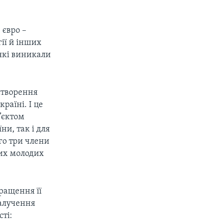
 євро –
гії й інших
 які виникали
 створення
раїні. І це
б’єктом
ни, так і для
ого три члени
вих молодих
ращення її
залучення
сті: