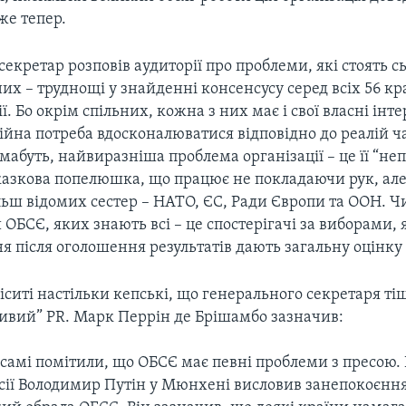
же тепер.
екретар розповів аудиторії про проблеми, які стоять с
их – труднощі у знайденні консенсусу серед всіх 56 кр
ії. Бо окрім спільних, кожна з них має і свої власні ін
ійна потреба вдосконалюватися відповідно до реалій ч
 мабуть, найвиразніша проблема організації – це її “неп
 казкова попелюшка, що працює не покладаючи рук, ал
більш відомих сестер – НАТО, ЄС, Ради Європи та ООН. Ч
ОБСЄ, яких знають всі – це спостерігачі за виборами, 
я після оголошення результатів дають загальну оцінку
іситі настільки кепські, що генерального секретаря ті
ивий” PR. Марк Перрін де Брішамбо зазначив:
і самі помітили, що ОБСЄ має певні проблеми з пресою
сії Володимир Путін у Мюнхені висловив занепокоєння