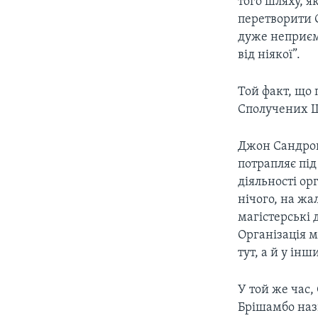
того шляху, я
перетворити 
дуже неприємн
від ніякої”.
Той факт, що 
Сполучених Ш
Джон Сандрок
потрапляє під
діяльності ор
нічого, на жа
магістерські 
Організація 
тут, а й у ін
У той же час,
Брішамбо назв