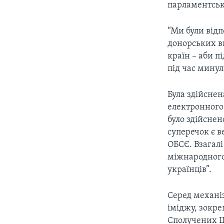
парламентськи
“Ми були відп
донорських вн
країн – аби п
під час мину
Була здійснен
електронного 
було здійснен
суперечок є в
ОБСЄ. Взагалі
міжнародного
українців”.
Серед механіз
іміджу, зокре
Сполучених Шт