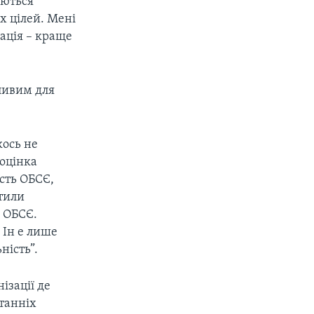
аються
х цілей. Мені
ація – краще
дливим для
кось не
ооцінка
ість ОБСЄ,
стили
о ОБСЄ.
 Ін е лише
ність”.
ізації де
станніх