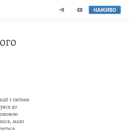
НАЖИВО
ого
ції з питань
увся до
промовою
лося, мало
одиться