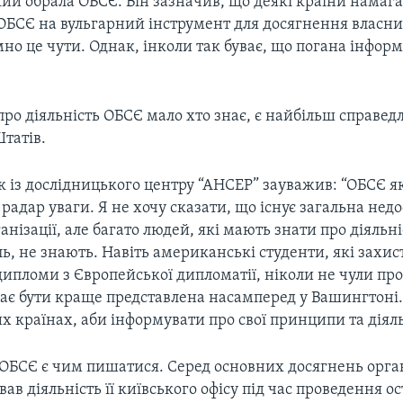
кий обрала ОБСЄ. Він зазначив, що деякі країни намаг
ОБСЄ на вульгарний інструмент для досягнення власни
о це чути. Однак, інколи так буває, що погана інформ
про діяльність ОБСЄ мало хто знає, є найбільш справе
татів.
 із дослідницького центру “АНСЕР” зауважив: “ОБСЄ я
 радар уваги. Я не хочу сказати, що існує загальна нед
ганізації, але багато людей, які мають знати про діяльн
ль, не знають. Навіть американські студенти, які захи
дипломи з Європейської дипломатії, ніколи не чули пр
має бути краще представлена насамперед у Вашингтоні.
ших країнах, аби інформувати про свої принципи та діяль
 ОБСЄ є чим пишатися. Серед основних досягнень орган
ав діяльність її київського офісу під час проведення о