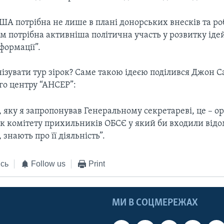
ША потрібна не лише в плані донорських внесків та ро
м потрібна активніша політична участь у розвитку іде
формації”.
ізувати тур зірок? Саме такою ідеєю поділився Джон С
го центру “АНСЕР”:
, яку я запропонував Генеральному секретареві, це – о
к комітету прихильників ОБСЄ у який би входили відом
 знають про її діяльність”.
сь
Follow us
Print
МИ В СОЦМЕРЕЖАХ