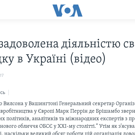
задоволена діяльністю св
ку в Україні (відео)
07
сь
о Вилсона у Вашингтоні Генеральний секретар Організа
івробітництва у Європі Марк Перрін де Брішамбо зверн
х політиків, аналітиків та міжнародних експертів з 
ового обличчя ОБСЄ у ХХІ-му столітті.” Утім як з’ясува
бі, наскільки великий обсяг роботи цій організація дов