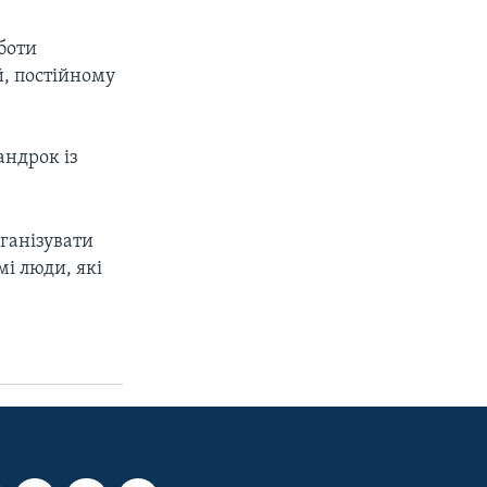
боти
й, постійному
андрок із
рганізувати
і люди, які