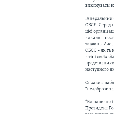
СУСПІЛЬСТВО
виконувати в
ТЕЛЕПРОГРАМИ
ЕКОНОМІКА
ENGLISH
ЧАС-TIME
Генеральний с
ІСТОРІЇ УСПІХУ УКРАЇНЦІВ
БРИФІНГ ГОЛОСУ АМЕРИКИ
ОБСЄ. Серед н
цієї організац
СТУДІЯ ВАШИНГТОН
виклик – пост
ВІКНО В АМЕРИКУ
завдань. Але,
ОБСЄ – як та
ПРАЙМ-ТАЙМ
в тіні своїх 
ПОГЛЯД З ВАШИНГТОНА
представники 
наступного дн
Справи з пабл
“недоброзичл
“Ви напевно 
Президент Ро