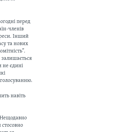
ьогодні перед
аїн-членів
тереси. Інший
асу та нових
омітність”.
е залишається
и не єдині
які
 голосуванню.
шить навіть
. Нещодавно
 стосовно