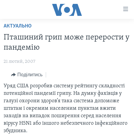
Спеціальні
потреби
Перейти
АКТУАЛЬНО
до
ГОЛОВНА
Пташиний грип може перерости у
матеріалу
АКТУАЛЬНО
Перейти
пандемію
АНАЛІТИКА
до
СВІТ
меню
21 лютий, 2007
ПОЛІТИКА В США
США
сторінки
Поділитись
АДМІНІСТРАЦІЯ ПРЕЗИДЕНТА ТРАМПА: ПЕРШІ 100
УКРАЇНА
Перейти
ДНІВ
до
Уряд США розробив систему рейтингу складності
ВІЙНА - ЦЕ ОСОБИСТЕ
Пошуку
УКРАЇНЦІ В АМЕРИЦІ
потенційної пандемії грипу. На думку фахівців у
УКРАЇНЦІ У СВІТІ
галузі охорони здоров’я така система допоможе
УКРАЇНА
НАУКА
штатам і окремим населеним пунктам вжити
ІНТЕРВ'Ю
заходів на випадок поширення серед населення
ЗДОРОВ'Я
вірусу H5N1 або іншого небезпечного інфекційного
БОРОТЬБА З ДЕЗІНФОРМАЦІЄЮ
КУЛЬТУРА
збудника.