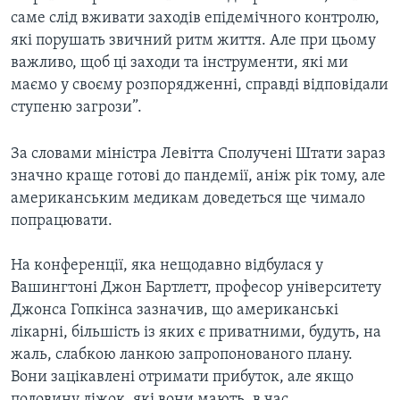
саме слід вживати заходів епідемічного контролю,
які порушать звичний ритм життя. Але при цьому
важливо, щоб ці заходи та інструменти, які ми
маємо у своєму розпорядженні, справді відповідали
ступеню загрози”.
За словами міністра Левітта Сполучені Штати зараз
значно краще готові до пандемії, аніж рік тому, але
американським медикам доведеться ще чимало
попрацювати.
На конференції, яка нещодавно відбулася у
Вашингтоні Джон Бартлетт, професор університету
Джонса Гопкінса зазначив, що американські
лікарні, більшість із яких є приватними, будуть, на
жаль, слабкою ланкою запропонованого плану.
Вони зацікавлені отримати прибуток, але якщо
половину ліжок, які вони мають, в час