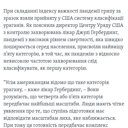
ВІДЕО
СУСПІЛЬСТВО
ТЕЛЕПРОГРАМИ
При складанні індексу важкості пандемії грипу за
ЕКОНОМІКА
зразок взяли прийняту у США систему класифікації
ENGLISH
ЧАС-TIME
ураганів. Як пояснила директор Центру Уряду США
ІСТОРІЇ УСПІХУ УКРАЇНЦІВ
БРИФІНГ ГОЛОСУ АМЕРИКИ
з контролю захворювань лікар Джулі Гербердинг,
Learning English
пандемії з високим рівнем смертності, яка швидко
СТУДІЯ ВАШИНГТОН
поширюється серед населення, присвоїли найвищу
МИ В СОЦМЕРЕЖАХ
ВІКНО В АМЕРИКУ
п’яту категорію, в той час, як пандемію з відносно
невисокою частотою захворювання слід
ПРАЙМ-ТАЙМ
класифікувати, як першу категорію.
ПОГЛЯД З ВАШИНГТОНА
Мови
“Усім американцям відомо що таке категорія
урагану, – каже лікар Гербердинг, – Вони
розуміють, що четверта або п’ята категорія
передбачає найбільші масштаби. Люди мають чітке
уявлення про те, що ступінь підготовки має
відповідати масштабам лиха, яке наближається.
При тому ця готовність передбачає комплекс