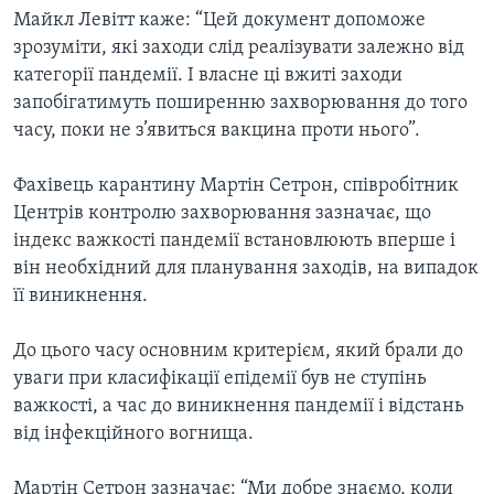
Майкл Левітт каже: “Цей документ допоможе
зрозуміти, які заходи слід реалізувати залежно від
категорії пандемії. І власне ці вжиті заходи
запобігатимуть поширенню захворювання до того
часу, поки не з’явиться вакцина проти нього”.
Фахівець карантину Мартін Сетрон, співробітник
Центрів контролю захворювання зазначає, що
індекс важкості пандемії встановлюють вперше і
він необхідний для планування заходів, на випадок
її виникнення.
До цього часу основним критерієм, який брали до
уваги при класифікації епідемії був не ступінь
важкості, а час до виникнення пандемії і відстань
від інфекційного вогнища.
Мартін Сетрон зазначає: “Ми добре знаємо, коли