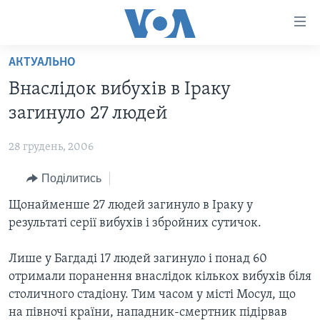
Спеціальні
потреби
Перейти
АКТУАЛЬНО
до
ГОЛОВНА
Внаслідок вибухів в Іраку
матеріалу
АКТУАЛЬНО
Перейти
загинуло 27 людей
АНАЛІТИКА
до
СВІТ
меню
28 грудень, 2006
ПОЛІТИКА В США
США
сторінки
Поділитись
АДМІНІСТРАЦІЯ ПРЕЗИДЕНТА ТРАМПА: ПЕРШІ 100
УКРАЇНА
Перейти
ДНІВ
до
Щонайменше 27 людей загинуло в Іраку у
ВІЙНА - ЦЕ ОСОБИСТЕ
Пошуку
УКРАЇНЦІ В АМЕРИЦІ
результаті серії вибухів і збройних сутичок.
УКРАЇНЦІ У СВІТІ
УКРАЇНА
НАУКА
Лише у Багдаді 17 людей загинуло і понад 60
ІНТЕРВ'Ю
отримали поранення внаслідок кількох вибухів біля
ЗДОРОВ'Я
столичного стадіону. Тим часом у місті Мосул, що
БОРОТЬБА З ДЕЗІНФОРМАЦІЄЮ
КУЛЬТУРА
на півночі країни, нападник-смертник підірвав