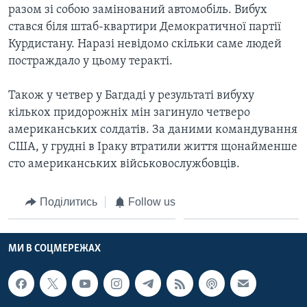
ВІДЕО
разом зі собою замінований автомобіль. Вибух
СУСПІЛЬСТВО
ТЕЛЕПРОГРАМИ
стався біля штаб-квартири Демократичної партії
ЕКОНОМІКА
Курдистану. Наразі невідомо скільки саме людей
ENGLISH
ЧАС-TIME
постраждало у цьому теракті.
ІСТОРІЇ УСПІХУ УКРАЇНЦІВ
БРИФІНГ ГОЛОСУ АМЕРИКИ
Learning English
Також у четвер у Багдаді у результаті вибуху
СТУДІЯ ВАШИНГТОН
кількох придорожніх мін загинуло четверо
МИ В СОЦМЕРЕЖАХ
ВІКНО В АМЕРИКУ
американських солдатів. За даними командування
США, у грудні в Іраку втратили життя щонайменше
ПРАЙМ-ТАЙМ
сто американських військовослужбовців.
ПОГЛЯД З ВАШИНГТОНА
Мови
Поділитись
Follow us
МИ В СОЦМЕРЕЖАХ