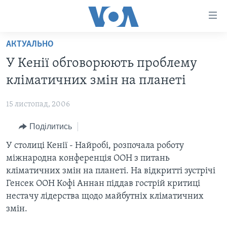
Спеціальні
потреби
Перейти
АКТУАЛЬНО
до
ГОЛОВНА
У Кенії обговорюють проблему
матеріалу
АКТУАЛЬНО
Перейти
кліматичних змін на планеті
АНАЛІТИКА
до
СВІТ
меню
15 листопад, 2006
ПОЛІТИКА В США
США
сторінки
Поділитись
АДМІНІСТРАЦІЯ ПРЕЗИДЕНТА ТРАМПА: ПЕРШІ 100
УКРАЇНА
Перейти
ДНІВ
до
У столиці Кенії - Найробі, розпочала роботу
ВІЙНА - ЦЕ ОСОБИСТЕ
Пошуку
УКРАЇНЦІ В АМЕРИЦІ
міжнародна конференція ООН з питань
УКРАЇНЦІ У СВІТІ
кліматичних змін на планеті. На відкритті зустрічі
УКРАЇНА
НАУКА
Генсек ООН Кофі Аннан піддав гострій критиці
ІНТЕРВ'Ю
нестачу лідерства щодо майбутніх кліматичних
ЗДОРОВ'Я
змін.
БОРОТЬБА З ДЕЗІНФОРМАЦІЄЮ
КУЛЬТУРА