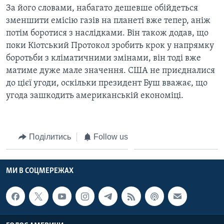
ВІДЕО
За його словами, набагато дешевше обійдеться
СУСПІЛЬСТВО
ТЕЛЕПРОГРАМИ
зменшити емісію газів на планеті вже тепер, аніж
ЕКОНОМІКА
потім боротися з наслідками. Він також додав, що
ENGLISH
ЧАС-TIME
поки Кіотський Протокол зробить крок у напрямку
ІСТОРІЇ УСПІХУ УКРАЇНЦІВ
БРИФІНГ ГОЛОСУ АМЕРИКИ
боротьби з кліматичними змінами, він тоді вже
Learning English
матиме дуже мале значення. США не приєдналися
СТУДІЯ ВАШИНГТОН
до цієї угоди, оскільки президент Буш вважає, що
МИ В СОЦМЕРЕЖАХ
ВІКНО В АМЕРИКУ
угода зашкодить американській економіці.
ПРАЙМ-ТАЙМ
ПОГЛЯД З ВАШИНГТОНА
Поділитись
Follow us
Мови
МИ В СОЦМЕРЕЖАХ