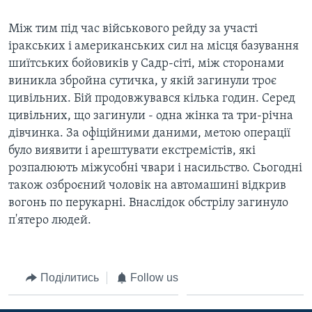
ВІДЕО
СУСПІЛЬСТВО
ТЕЛЕПРОГРАМИ
Між тим під час військового рейду за участі
ЕКОНОМІКА
іракських і американських сил на місця базування
ENGLISH
ЧАС-TIME
шиїтських бойовиків у Садр-сіті, між сторонами
ІСТОРІЇ УСПІХУ УКРАЇНЦІВ
БРИФІНГ ГОЛОСУ АМЕРИКИ
виникла збройна сутичка, у якій загинули троє
Learning English
цивільних. Бій продовжувався кілька годин. Серед
СТУДІЯ ВАШИНГТОН
цивільних, що загинули - одна жінка та три-річна
МИ В СОЦМЕРЕЖАХ
ВІКНО В АМЕРИКУ
дівчинка. За офіційними даними, метою операції
було виявити і арештувати екстремістів, які
ПРАЙМ-ТАЙМ
розпалюють міжусобні чвари і насильство. Сьогодні
ПОГЛЯД З ВАШИНГТОНА
також озброєний чоловік на автомашині відкрив
Мови
вогонь по перукарні. Внаслідок обстрілу загинуло
п'ятеро людей.
Поділитись
Follow us