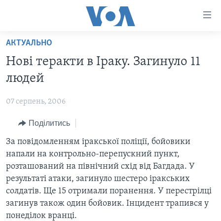
Спеціальні
потреби
Перейти
АКТУАЛЬНО
до
ГОЛОВНА
Нові теракти в Іраку. Загинуло 11
матеріалу
АКТУАЛЬНО
Перейти
людей
АНАЛІТИКА
до
СВІТ
меню
07 серпень, 2006
ПОЛІТИКА В США
США
сторінки
Поділитись
АДМІНІСТРАЦІЯ ПРЕЗИДЕНТА ТРАМПА: ПЕРШІ 100
УКРАЇНА
Перейти
ДНІВ
до
За повідомленням іракської поліції, бойовики
ВІЙНА - ЦЕ ОСОБИСТЕ
Пошуку
УКРАЇНЦІ В АМЕРИЦІ
напали на контрольно-перепускний пункт,
УКРАЇНЦІ У СВІТІ
розташований на північний схід від Багдада. У
УКРАЇНА
НАУКА
результаті атаки, загинуло шестеро іракських
ІНТЕРВ'Ю
солдатів. Ще 15 отримали поранення. У перестрілці
ЗДОРОВ'Я
загинув також один бойовик. Інцидент трапився у
БОРОТЬБА З ДЕЗІНФОРМАЦІЄЮ
КУЛЬТУРА
понеділок вранці.