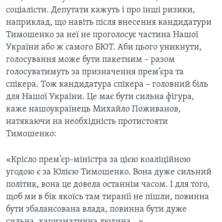
соціалісти. Депутати кажуть і про інші ризики,
наприклад, що навіть після внесення кандидатури
Тимошенко за неї не проголосує частина Нашої
України або ж самого БЮТ. Аби цього уникнути,
голосування може бути пакетним – разом
голосуватимуть за призначення прем’єра та
спікера. Тож кандидатура спікера – головний біль
для Нашої України. Це має бути сильна фігура,
каже нашоукраїнець Михайло Поживанов,
натякаючи на необхідність протистояти
Тимошенко:
«Крісло прем’єр-міністра за цією коаліційною
угодою є за Юлією Тимошенко. Вона дуже сильний
політик, вона це довела останнім часом. І для того,
щоб ми в бік якоїсь там тиранії не пішли, повинна
бути збалансована влада, повинна бути дуже
сильна, харизматична людина...»