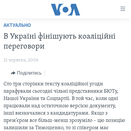
Спеціальні
потреби
Перейти
АКТУАЛЬНО
до
ГОЛОВНА
В Україні фінішують коаліційні
матеріалу
АКТУАЛЬНО
Перейти
переговори
АНАЛІТИКА
до
СВІТ
меню
21 червень, 2006
ПОЛІТИКА В США
США
сторінки
Поділитись
АДМІНІСТРАЦІЯ ПРЕЗИДЕНТА ТРАМПА: ПЕРШІ 100
УКРАЇНА
Перейти
ДНІВ
до
Сто три сторінки тексту коаліційної угоди
ВІЙНА - ЦЕ ОСОБИСТЕ
Пошуку
УКРАЇНЦІ В АМЕРИЦІ
парафували сьогодні чільні представники БЮТу,
УКРАЇНЦІ У СВІТІ
Нашої України та Соцпартії. В той час, коли одні
УКРАЇНА
НАУКА
працювали над остаточною версією документу,
ІНТЕРВ'Ю
інші визначалися з кандидатурами. Якщо з
ЗДОРОВ'Я
прем’єром все більш-менш зрозуміло – цю позицію
БОРОТЬБА З ДЕЗІНФОРМАЦІЄЮ
КУЛЬТУРА
залишили за Тимошенко, то зі спікером має