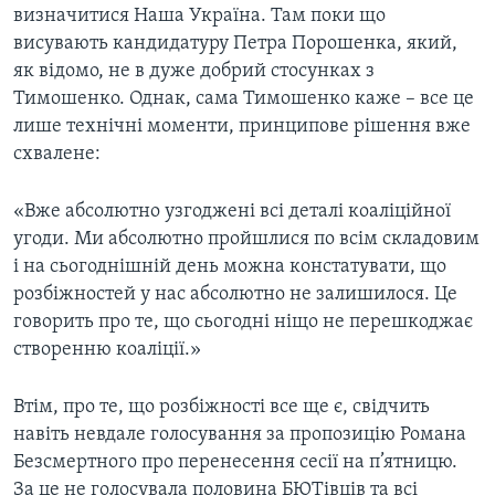
ВІДЕО
визначитися Наша Україна. Там поки що
СУСПІЛЬСТВО
ТЕЛЕПРОГРАМИ
висувають кандидатуру Петра Порошенка, який,
ЕКОНОМІКА
як відомо, не в дуже добрий стосунках з
ENGLISH
ЧАС-TIME
Тимошенко. Однак, сама Тимошенко каже – все це
ІСТОРІЇ УСПІХУ УКРАЇНЦІВ
БРИФІНГ ГОЛОСУ АМЕРИКИ
лише технічні моменти, принципове рішення вже
Learning English
схвалене:
СТУДІЯ ВАШИНГТОН
МИ В СОЦМЕРЕЖАХ
ВІКНО В АМЕРИКУ
«Вже абсолютно узгоджені всі деталі коаліційної
угоди. Ми абсолютно пройшлися по всім складовим
ПРАЙМ-ТАЙМ
і на сьогоднішній день можна констатувати, що
ПОГЛЯД З ВАШИНГТОНА
розбіжностей у нас абсолютно не залишилося. Це
Мови
говорить про те, що сьогодні ніщо не перешкоджає
створенню коаліції.»
Втім, про те, що розбіжності все ще є, свідчить
навіть невдале голосування за пропозицію Романа
Безсмертного про перенесення сесії на п’ятницю.
За це не голосувала половина БЮТівців та всі