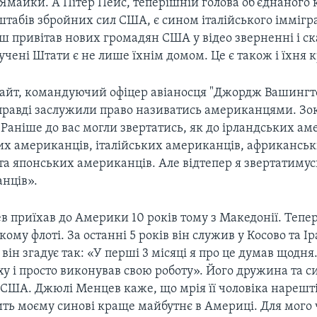
 Ямайки. А Пітер Пейс, теперішній голова об'єднаного 
табів збройних сил США, є сином італійського іммігр
 привітав нових громадян США у відео зверненні і ска
учені Штати є не лише їхнім домом. Це є також і їхня к
 Вайт, командуючий офіцер авіаносця "Джордж Вашингт
 справді заслужили право називатись американцями. Зо
«Раніше до вас могли звертатись, як до ірландських ам
х американців, італійських американців, африкансь
та японських американців. Але відтепер я звертатимус
анців».
 приїхав до Америки 10 років тому з Македонії. Тепер
ому флоті. За останні 5 років він служив у Косово та Ір
 він згадує так: «У перші 3 місяці я про це думав щодня.
ху і просто виконував свою роботу». Його дружина та с
 США. Джюлі Менцев каже, що мрія її чоловіка нарешті
ить моєму синові краще майбутнє в Америці. Для мого 