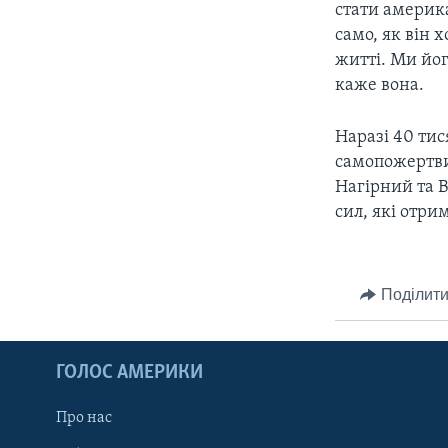
стати америк
само, як він х
житті. Ми йог
каже вона.
Наразі 40 тис
самопожертви 
Нагірний та 
сил, які отри
Поділити
ГОЛОС АМЕРИКИ
Про нас