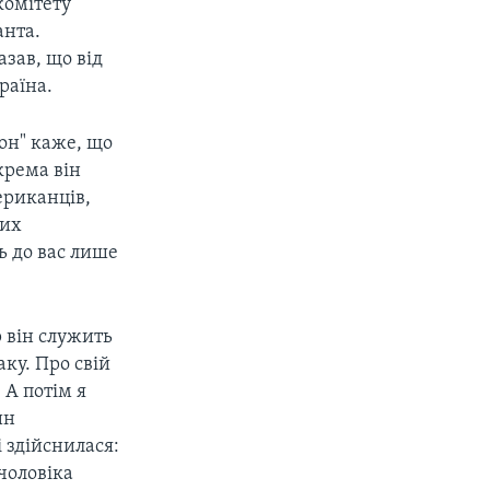
комітету
анта.
зав, що від
раїна.
он" каже, що
крема він
ериканців,
ких
ь до вас лише
 він служить
аку. Про свій
 А потім я
ин
 здійснилася:
чоловіка