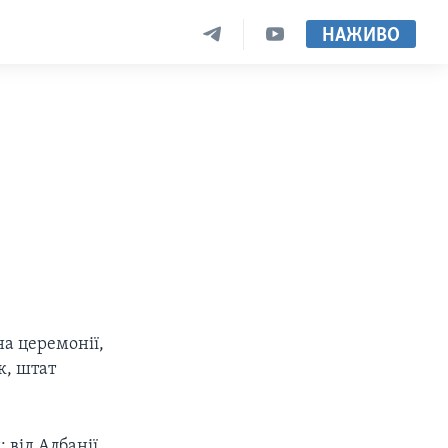
НАЖИВО
а церемонії,
к, штат
 від Албанії