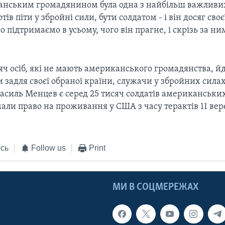
анським громадянином була одна з найбільш важливих
отів піти у збройні сили, бути солдатом - і він досяг своє
о підтримаємо в усьому, чого він прагне, і скрізь за ни
яч осіб, які не мають американського громадянства, йд
задля своєї обраної країни, служачи у збройних силах
Василь Менцев є серед 25 тисяч солдатів американськи
мали право на проживання у США з часу терактів 11 вер
сь
Follow us
Print
МИ В СОЦМЕРЕЖАХ