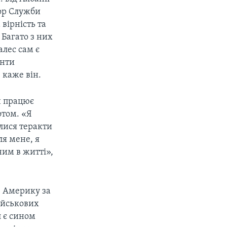
тор Служби
вірність та
 Багато з них
алес сам є
анти
 каже він.
ін працює
отом. «Я
лися теракти
ля мене, я
ним в житті»,
в Америку за
військових
л є сином