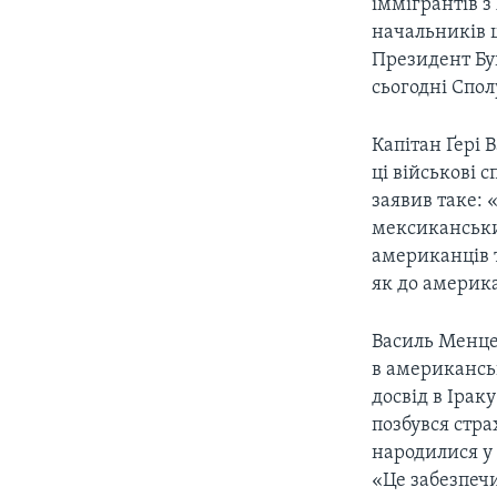
іммігрантів з
начальників ш
Президент Буш
сьогодні Спол
Капітан Ґері
ці військові
заявив таке: 
мексиканськи
американців 
як до америк
Василь Менцев
в американськ
досвід в Іраку
позбувся стра
народилися у
«Це забезпеч