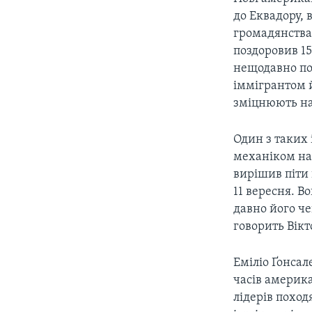
СУСПІЛЬСТВО
ТЕЛЕПРОГРАМИ
до Еквадору, 
ЕКОНОМІКА
громадянства 
ENGLISH
ЧАС-TIME
поздоровив 15
ІСТОРІЇ УСПІХУ УКРАЇНЦІВ
БРИФІНГ ГОЛОСУ АМЕРИКИ
нещодавно пов
іммігрантом 
СТУДІЯ ВАШИНГТОН
зміцнюють на
ВІКНО В АМЕРИКУ
Один з таких 
ПРАЙМ-ТАЙМ
механіком на 
ПОГЛЯД З ВАШИНГТОНА
вирішив піти
11 вересня. В
давно його че
говорить Вікт
Еміліо Ґонсал
часів америка
лідерів поход