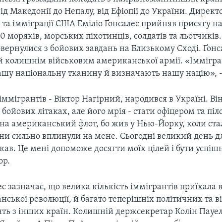
від Македонії до Непалу, від Ефіопії до України. Дирек
та імміграції США Еміліо Ґонсалес прийняв присягу на 
0 моряків, морських піхотинців, солдатів та льотчиків.
ернулися з бойових завдань на Близькому Сході. Ґонс
й колишнім військовим американської армії. «Іммігр
шу національну тканину й визначають нашу націю», -
іммігрантів - Віктор Нагірний, народився в Україні. В
бойових літаках, але його мрія - стати офіцером та піл
 на американський флот, бо жив у Нью-Йорку, коли ста
они сильно вплинули на мене. Сьогодні великий день д
кав. Це мені допоможе досягти моїх цілей і бути успіш
ор.
ес зазначає, що велика кількість іммігрантів приїхала 
нської революції, й багато теперішніх політичних та 
ять з інших країн. Колишній держсекретар Колін Пауе