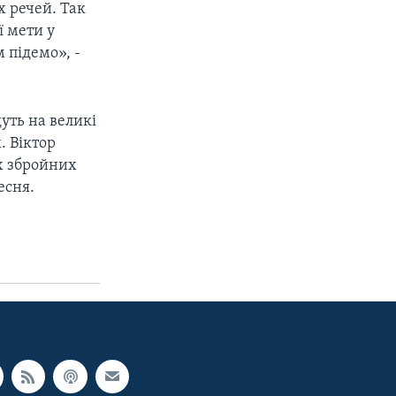
 речей. Так
ї мети у
м підемо», -
уть на великі
. Віктор
х збройних
есня.