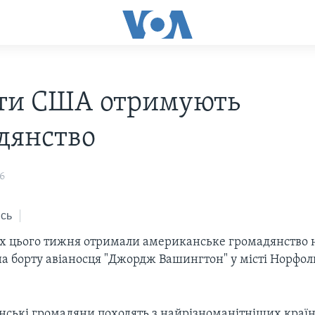
ти США отримують
дянство
6
сь
их цього тижня отримали американське громадянство н
а борту авіаносця "Джордж Вашингтон" у місті Норфол
ські громадяни походять з найрізноманітніших країн: