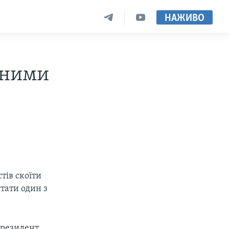
НАЖИВО
ьними
тів скоїти
тати один з
президент