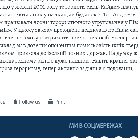
, що у жовтні 2001 року терористи «Аль-Кайди» плану
сажирський літак у найвищий будинок в Лос-Анджелесі.
м працювали члени терористичного угруповання у Півд
ія». У цьому зв'язку президент подякував країнам сві
крити цю змову і затримати причетних осіб. Експерти
иклад мав довести опонентам помилковість їхніх тве
измом призвела до ізоляції певних держав. На думку ж
міжнародному рівні є дуже плідною. Навіть країни, які
грозу тероризму, тепер активно задіяні у її подоланні, 
сь
Follow us
Print
МИ В СОЦМЕРЕЖАХ