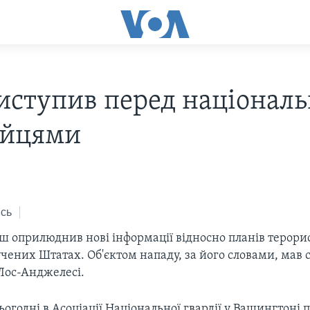
иступив перед нацiонал
iйцями
сь
 оприлюднив нові інформації відносно планів терорис
чених Штатах. Об'єктом нападу, за його словами, мав с
 Лос-Анджелесі.
огодні в Асоціації Національної гвардії у Вашингтоні 