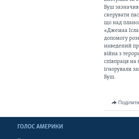
СУСПІЛЬСТВО
ТЕЛЕПРОГРАМИ
Буш зазначив
ЕКОНОМІКА
скерувати па
ENGLISH
ЧАС-TIME
що над плано
ІСТОРІЇ УСПІХУ УКРАЇНЦІВ
БРИФІНГ ГОЛОСУ АМЕРИКИ
«Джемаа Іслам
допомогу роз
СТУДІЯ ВАШИНГТОН
наведений пр
ВІКНО В АМЕРИКУ
війна з терор
співпраця на 
ПРАЙМ-ТАЙМ
ігнорували за
ПОГЛЯД З ВАШИНГТОНА
Буш.
Поділити
ГОЛОС АМЕРИКИ