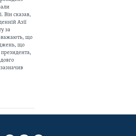
вали
 Він сказав,
енній Азії
ту за
 вважають, що
рджень, що
 президента,
 довго
- зазначив