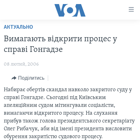
Спеціальні
потреби
Перейти
АКТУАЛЬНО
до
ГОЛОВНА
Вимагають вiдкрити процес у
матеріалу
АКТУАЛЬНО
Перейти
справi Гонгадзе
АНАЛІТИКА
до
СВІТ
меню
08 лютий, 2006
ПОЛІТИКА В США
США
сторінки
Поділитись
АДМІНІСТРАЦІЯ ПРЕЗИДЕНТА ТРАМПА: ПЕРШІ 100
УКРАЇНА
Перейти
ДНІВ
до
Набирає обертів скандал навколо закритого суду у
ВІЙНА - ЦЕ ОСОБИСТЕ
Пошуку
УКРАЇНЦІ В АМЕРИЦІ
справі Гонгадзе. Сьогодні під Київським
УКРАЇНЦІ У СВІТІ
апеляційним судом мітингували соціалісти,
УКРАЇНА
НАУКА
вимагаючи відкритого процесу. На слухання
ІНТЕРВ'Ю
прибув також голова президентського секретаріату
ЗДОРОВ'Я
Олег Рибачук, аби від імені президента висловити
БОРОТЬБА З ДЕЗІНФОРМАЦІЄЮ
КУЛЬТУРА
обурення закритістю судового процесу.