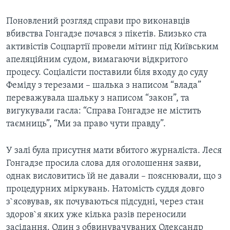
ВІДЕО
СУСПІЛЬСТВО
ТЕЛЕПРОГРАМИ
Поновлений розгляд справи про виконавців
ЕКОНОМІКА
вбивства Гонгадзе почався з пікетів. Близько ста
ENGLISH
ЧАС-TIME
активістів Соцпартії провели мітинг під Київським
ІСТОРІЇ УСПІХУ УКРАЇНЦІВ
БРИФІНГ ГОЛОСУ АМЕРИКИ
апеляційним судом, вимагаючи відкритого
Learning English
процесу. Соціалісти поставили біля входу до суду
СТУДІЯ ВАШИНГТОН
Феміду з терезами – шалька з написом “влада”
МИ В СОЦМЕРЕЖАХ
ВІКНО В АМЕРИКУ
переважувала шальку з написом “закон”, та
вигукували гасла: “Справа Гонгадзе не містить
ПРАЙМ-ТАЙМ
таємниць”, “Ми за право чути правду”.
ПОГЛЯД З ВАШИНГТОНА
Мови
У залі була присутня мати вбитого журналіста. Леся
Гонгадзе просила слова для оголошення заяви,
однак висловитись їй не давали – пояснювали, що з
процедурних міркувань. Натомість суддя довго
з`ясовував, як почуваються підсудні, через стан
здоров`я яких уже кілька разів переносили
засідання. Один з обвинувачуваних Олександр