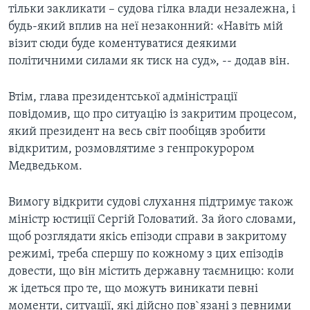
тільки закликати – судова гілка влади незалежна, і
будь-який вплив на неї незаконний: «Навіть мій
візит сюди буде коментуватися деякими
політичними силами як тиск на суд», -- додав вiн.
Втім, глава президентської адміністрації
повідомив, що про ситуацію із закритим процесом,
який президент на весь світ пообіцяв зробити
відкритим, розмовлятиме з генпрокурором
Медведьком.
Вимогу відкрити судові слухання підтримує також
міністр юстиції Сергій Головатий. За його словами,
щоб розглядати якісь епізоди справи в закритому
режимі, треба спершу по кожному з цих епізодів
довести, що він містить державну таємницю: коли
ж ідеться про те, що можуть виникати певні
моменти, ситуації, які дійсно пов`язані з певними