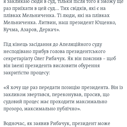
я закликаю сюди в суд, тільки після того я зможу ще
раз приїхати в цей суд... Тих свідків, які є на
плівках Мельниченка. Ті люди, які на плівках
Мельниченка. Литвин, наш президент Ющенко,
Кучма, Азаров, Деркач».
Під кінець засідання до Апеляційного суду
несподівано прибув голова президентського
секретаріату Олег Рибачук. Як він пояснив – щоб
він імені президента висловити обурення
закритістю процесу:
«Я хочу ще раз передати позицію президента. Він із
закликом звертався, переконував, просив, що
судовий процес має проходити максимально
прозоро, максимально публічно».
Водночас, як заявив Рибачук, президент може