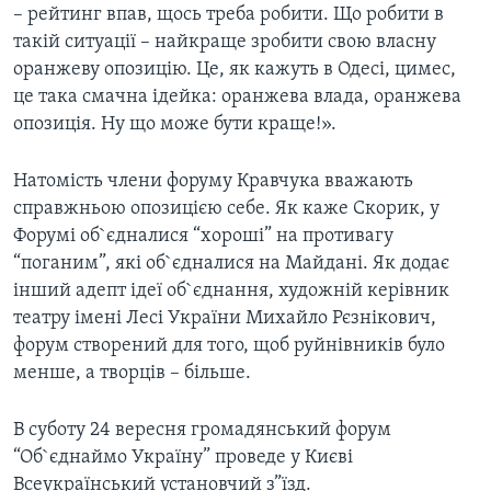
– рейтинг впав, щось треба робити. Що робити в
такій ситуації – найкраще зробити свою власну
оранжеву опозицію. Це, як кажуть в Одесі, цимес,
це така смачна ідейка: оранжева влада, оранжева
опозиція. Ну що може бути краще!».
Натомість члени форуму Кравчука вважають
справжньою опозицією себе. Як каже Скорик, у
Форумі об`єдналися “хороші” на противагу
“поганим”, які об`єдналися на Майдані. Як додає
інший адепт ідеї об`єднання, художній керівник
театру імені Лесі України Михайло Рєзнікович,
форум створений для того, щоб руйнівників було
менше, а творців – більше.
В суботу 24 вересня громадянський форум
“Об`єднаймо Україну” проведе у Києві
Всеукраїнський установчий з”їзд.