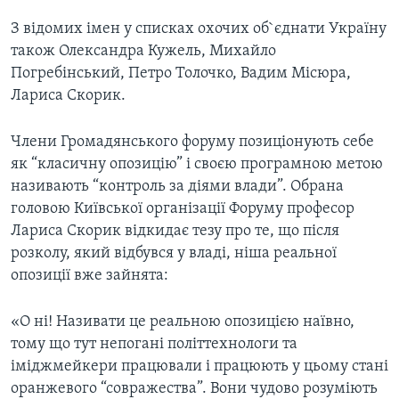
З відомих імен у списках охочих об`єднати Україну
також Олександра Кужель, Михайло
Погребінський, Петро Толочко, Вадим Місюра,
Лариса Скорик.
Члени Громадянського форуму позиціонують себе
як “класичну опозицію” і своєю програмною метою
називають “контроль за діями влади”. Обрана
головою Київської організації Форуму професор
Лариса Скорик відкидає тезу про те, що після
розколу, який відбувся у владі, ніша реальної
опозиції вже зайнята:
«О ні! Називати це реальною опозицією наївно,
тому що тут непогані політтехнологи та
іміджмейкери працювали і працюють у цьому стані
оранжевого “совражества”. Вони чудово розуміють