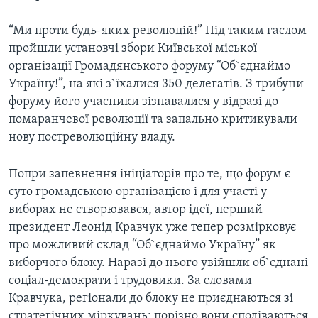
ВІДЕО
СУСПІЛЬСТВО
ТЕЛЕПРОГРАМИ
“Ми проти будь-яких революцій!” Під таким гаслом
ЕКОНОМІКА
пройшли установчі збори Київської міської
ENGLISH
ЧАС-TIME
ІСТОРІЇ УСПІХУ УКРАЇНЦІВ
організації Громадянського форуму “Об`єднаймо
БРИФІНГ ГОЛОСУ АМЕРИКИ
Україну!”, на які з`їхалися 350 делегатів. З трибуни
Learning English
форуму його учасники зізнавалися у відразі до
СТУДІЯ ВАШИНГТОН
помаранчевої революції та запально критикували
МИ В СОЦМЕРЕЖАХ
ВІКНО В АМЕРИКУ
нову постреволюційну владу.
ПРАЙМ-ТАЙМ
Попри запевнення ініціаторів про те, що форум є
ПОГЛЯД З ВАШИНГТОНА
суто громадською організацією і для участі у
Мови
виборах не створювався, автор ідеї, перший
президент Леонід Кравчук уже тепер розмірковує
про можливий склад “Об`єднаймо Україну” як
виборчого блоку. Наразі до нього увійшли об`єднані
соціал-демократи і трудовики. За словами
Кравчука, регіонали до блоку не приєднаються зі
стратегічних міркувань: порізно вони сподіваються