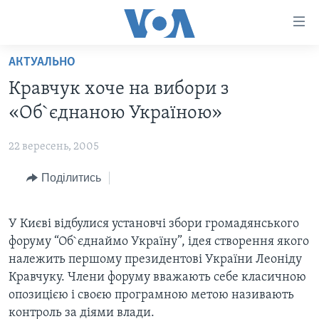
Спеціальні
потреби
Перейти
АКТУАЛЬНО
до
ГОЛОВНА
Кравчук хоче на вибори з
матеріалу
АКТУАЛЬНО
Перейти
«Об`єднаною Україною»
АНАЛІТИКА
до
СВІТ
меню
22 вересень, 2005
ПОЛІТИКА В США
США
сторінки
Поділитись
АДМІНІСТРАЦІЯ ПРЕЗИДЕНТА ТРАМПА: ПЕРШІ 100
УКРАЇНА
Перейти
ДНІВ
до
ВІЙНА - ЦЕ ОСОБИСТЕ
Пошуку
УКРАЇНЦІ В АМЕРИЦІ
У Києві відбулися установчі збори громадянського
УКРАЇНЦІ У СВІТІ
форуму “Об`єднаймо Україну”, iдея створення якого
УКРАЇНА
НАУКА
належить першому президентові України Леонiду
ІНТЕРВ'Ю
Кравчуку. Члени форуму вважають себе класичною
ЗДОРОВ'Я
опозицією і своєю програмною метою називають
БОРОТЬБА З ДЕЗІНФОРМАЦІЄЮ
КУЛЬТУРА
контроль за діями влади.