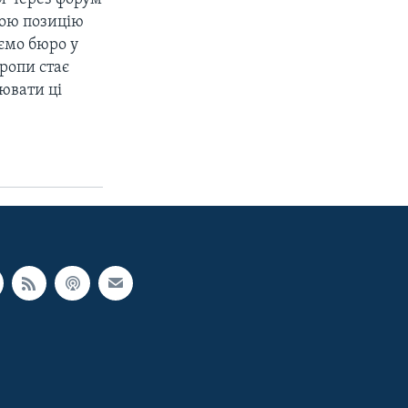
вою позицію
ємо бюро у
ропи стає
лювати ці