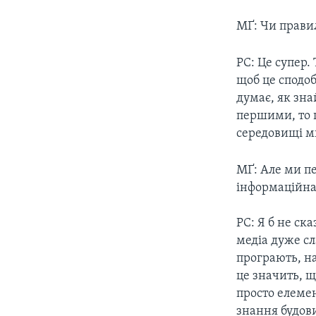
МҐ: Чи правил
РС: Це супер.
щоб це сподоб
думає, як зна
першими, то 
середовищі м
МҐ: Але ми пе
iнформацiйна
РС: Я б не ск
медіа дуже сл
програють, на
це значить, 
просто елемен
знання будови