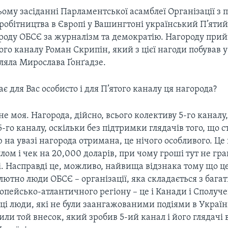
ому засіданні Парламентської асамблеї Органiзацiї з 
вробiтництва в Європi у Вашингтоні український П’яти
роду ОБСЄ за журналізм та демократію. Нагороду при
ого каналу Роман Скрипін, який з цієї нагоди побував у 
ляла Мирослава Ґонґадзе.
є для Вас особисто і для П’ятого каналу ця нагорода?
не моя. Нагорода, дійсно, всього колективу 5-го каналу,
 5-го каналу, оскільки без підтримки глядачів того, що с
ю на увазі нагорода отримана, це нічого особливого. Це 
лом і чек на 20,000 доларів, при чому гроші тут не гра
і. Насправді це, можливо, найвища відзнака тому що ц
лютно люди ОБСЄ – організації, яка складається з багат
опейсько-атлантичного регіону – це i Канади і Сполуче
ці люди, які не були заангажованими подіями в Україн
ли той внесок, який зробив 5-ий канал і його глядачі в