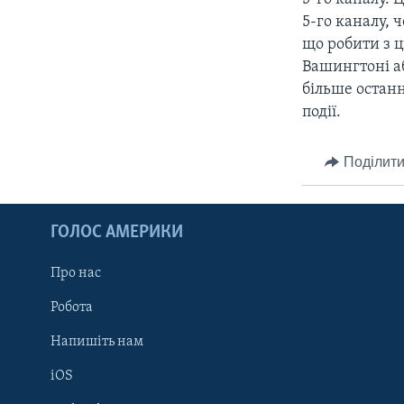
5-го каналу, 
що робити з ц
Вашингтоні а
більше останн
події.
Поділити
ГОЛОС АМЕРИКИ
Про нас
Робота
Напишіть нам
iOS