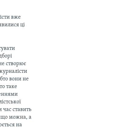
лісти вже
явилися ці
тувати
дборі
не створює
- журналісти
бто вони не
то таке
леннями
істської
и час ставить
- що можна, а
юється на