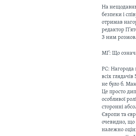
СУСПІЛЬСТВО
ТЕЛЕПРОГРАМИ
На нещодавнь
ЕКОНОМІКА
безпеки i спi
ENGLISH
ЧАС-TIME
отримав наго
ІСТОРІЇ УСПІХУ УКРАЇНЦІВ
БРИФІНГ ГОЛОСУ АМЕРИКИ
редактор П’ят
З ним розмов
СТУДІЯ ВАШИНГТОН
ВІКНО В АМЕРИКУ
МҐ: Що означа
ПРАЙМ-ТАЙМ
РС: Нагорода 
ПОГЛЯД З ВАШИНГТОНА
всіх глядачів
не було б. Ма
Це просто дип
особливої рол
сторонні абсо
Європи та євр
очевидно, що 
належно оціни