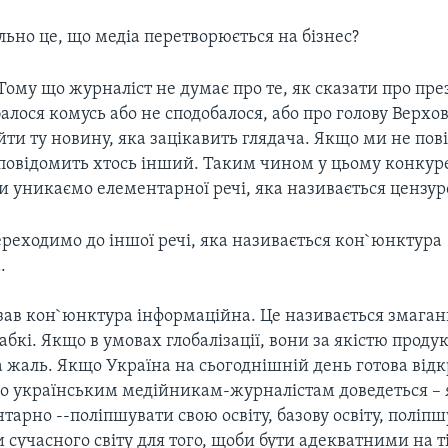
ьно це, що медіа перетворюється на бiзнес?
 Тому що журналіст не думає про те, як сказати про пре
алося комусь або не сподобалося, або про голову Верхов
йти ту новину, яка зацікавить глядача. Якщо ми не по
повідомить хтось інший. Таким чином у цьому конку
и уникаємо елементарної речі, яка називається цензур
реходимо до іншої речі, яка називається кон`юнктура
.
азав кон`юнктура інформаційна. Це називається змага
абкі. Якщо в умовах глобалізації, вони за якістю проду
 жаль. Якщо Україна на сьогоднішній день готова відкр
що українським медійникам-журналістам доведеться – 
тарно --поліпшувати свою освіту, базову освіту, поліпш
 сучасного світу для того, щоби бути адекватними на ті с