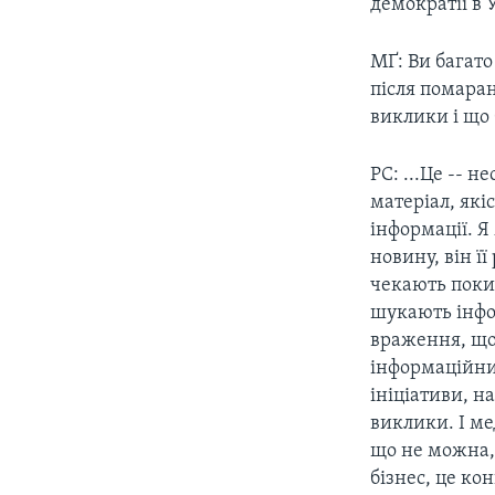
демократії в 
МҐ: Ви багато
після помаран
виклики і що 
РС: ...Це -- 
матеріал, які
інформації. 
новину, він її
чекають поки 
шукають інфор
враження, що
інформаційни
ініціативи, н
виклики. І ме
що не можна, 
бізнес, це к