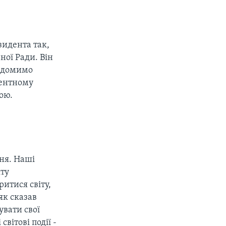
зидента так,
ної Ради. Він
відомимо
рентному
ою.
ння. Наші
кту
итися світу,
як сказав
увати свої
вітові події -