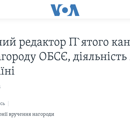
ний редактор П`ятого ка
городу ОБСЄ, дiяльнiсть
їнi
5
сь
онiї вручення нагороди