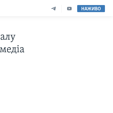
НАЖИВО
налу
 медiа