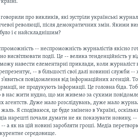
Україні.
 говорили про викликів, які зустріли українські журна
чевої революції, після демократичних змін. Якими ви
було і є найскладнішим?
неспроможність -- неспроможність журналістів якісно го
сно висвітлювати події. Це -- велика тенденційність у ві
Я можу навести елементарні приклади, коли журналіст 
 репрезентує, -- в більшості свої далі новиннi служби -
з’явиться повідомлення від інформаційних агенцій. То
мацiї, не продукують інформації. Це головна біда. Тоб
 в нас жити нудно, що ми живемо за сухими повідом
х агентств. Дуже мало розслідувань, дуже мало журнал
а жаль. Я сподіваюся, це буде змінено в Україні, оскільк
діа нарешті почали думати не як показувати новину, -
-- а як на цій новині заробляти гроші. Медіа перетвор
онкурентне середовище.