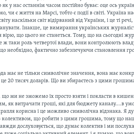
 як у нас останнім часом постійно буває: оце ось українс
о, чи є життя на Марсі, тобто є події в світі. Україна н
світу наскiльки світ відірваний від України, і це ті речі
панувати. Інакше, це вимирання українських журналіст
 я вірю, що цього не станеться. Тому, що на сьогодні жу
 ж таки роль четвертої влади, вони контролюють влад
що необхідно, фактично забезпечуючи становлення гр
ода має не тільки символічне значення, вона має конк
 це 20 тисяч доларів. Що ви збираєтесь з цими грошим
 що ми не зможемо їх просто взяти i покласти в кише
м, як витрачати гроші, які для бюджету каналу....в у
 крапля корисна і це можливо символічна відзнака. Я 
з колективом, що робити з цими грошима, тому що на
авжди дослуховується, що думає колектив і ми послуха
Це дуже соціально активний елемент, і я думаю, що во