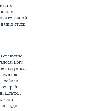
питань
й канал
йняв головний
нашiй студії.
 і очевидно
талося, його
не статуетка.
ють якоїсь
е зробили
ьох країн
нi Штати. І
і, вони
 розбудові