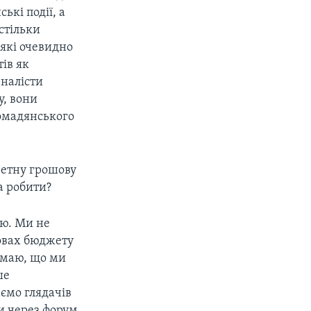
ькі події, а
астільки
, які очевидно
ів як
рналісти
у, вони
омадянського
ретну грошову
а робити?
ню. Ми не
мовах бюджету
думаю, що ми
ше
ємо глядачів
ни через форум