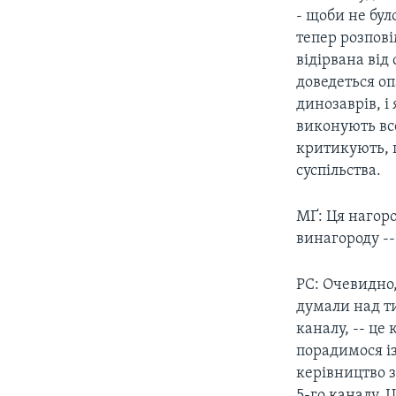
- щоби не було
тепер розповім
відірвана від 
доведеться о
динозаврiв, i
виконують все
критикують, 
суспільства.
МҐ: Ця нагор
винагороду --
РС: Очевидно,
думали над ти
каналу, -- це
порадимося і
керівництво з
5-го каналу. 