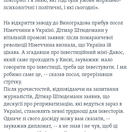
повторно. І я знаю, які тоді були умови морально-
психологічні і політичні, і які сьогодні».
На відкриття заводу до Виноградова прибув посол
Німеччини в Україні. Дітмар Штюдеманн у
вітальній промові заявив: після помаранчевої
революції Німеччина визнала, що Україна їй
цікава. А згадавши про інвестиційний міні-Давос,
який саме проходить у Києві, зауважив: мало
говорити про інвестиції, треба ще інвестувати. І ми
робимо саме це, -- сказав посол, перерізавши
стрічку.
Після урочистостей, відповідаючи на запитання
журналістів, Дітмар Штюдеманн заявив, що
дискусії про реприватизацію, які ведуться зараз в
Україні, становлять певні труднощі для інвесторів.
Одначе зі свого досвіду можу вам сказати, --
зауважив дипломат, -- я не знав і не чув, щоб ці