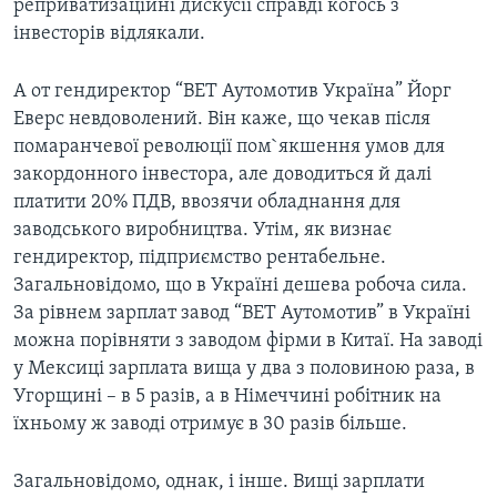
реприватизаційні дискусії справді когось з
інвесторів відлякали.
А от гендиректор “ВЕТ Аутомотив Україна” Йорг
Еверс невдоволений. Вiн каже, що чекав після
помаранчевої революції пом`якшення умов для
закордонного інвестора, але доводиться й далі
платити 20% ПДВ, ввозячи обладнання для
заводського виробництва. Утім, як визнає
гендиректор, підприємство рентабельне.
Загальновідомо, що в Україні дешева робоча сила.
За рівнем зарплат завод “ВЕТ Аутомотив” в Україні
можна порівняти з заводом фірми в Китаї. На заводі
у Мексиці зарплата вища у два з половиною раза, в
Угорщині – в 5 разів, а в Німеччині робітник на
їхньому ж заводі отримує в 30 разів більше.
Загальновідомо, однак, і інше. Вищі зарплати