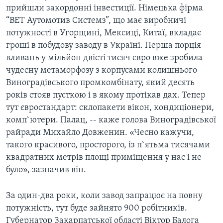
ВІДЕО
прийшли закордонні інвестиції. Німецька фірма
СУСПІЛЬСТВО
ТЕЛЕПРОГРАМИ
“ВЕТ Аутомотив Системз”, що має виробничі
ЕКОНОМІКА
потужності в Угорщині, Мексиці, Китаї, вкладає
ENGLISH
ЧАС-TIME
гроші в побудову заводу в Україні. Перша порція
ІСТОРІЇ УСПІХУ УКРАЇНЦІВ
БРИФІНГ ГОЛОСУ АМЕРИКИ
вливань у мільйон двісті тисяч євро вже зробила
Learning English
чудесну метаморфозу з корпусами колишнього
СТУДІЯ ВАШИНГТОН
Виноградівського промкомбінату, який десять
МИ В СОЦМЕРЕЖАХ
ВІКНО В АМЕРИКУ
років стояв пусткою і в якому протікав дах. Тепер
тут євростандарт: склопакети вікон, кондиціонери,
ПРАЙМ-ТАЙМ
комп`ютери. Палац, -- каже голова Виноградівської
ПОГЛЯД З ВАШИНГТОНА
райради Михайло Довженин. «Чесно кажучи,
Мови
такого красивого, просторого, із п`ятьма тисячами
квадратних метрів площі приміщення у нас і не
було», зазначив вiн.
За один-два роки, коли завод запрацює на повну
потужність, тут буде зайнято 900 робітників.
Губернатор Закарпатської області Віктор Балога