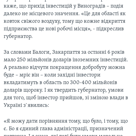
каже, що прихід інвестицій у Виноградів – подія
далеко не місцевого значення. «Це для області як
ковток свіжого воздуху, тому що кожне відкриття
підприємства це нові робочі місця», - пiдкреслив
губернатор.
За словами Балоги, Закарпаття за останні 6 років
мало 250 мільйонів доларів іноземних інвестицій.
А реально відчути покращення добробуту можна
буде – мріє він – коли західні інвестори
вкладатимуть в область по 300-400 мільйонів
доларів щороку. І як твердить губернатор, умови
для того, щоб інвестор прийшов, зі зміною влади в
Україні з`явились:
«Я можу дати порівняння тому, що було, і тому, що
є. Бо я єдиний глава адміністрації, призначений