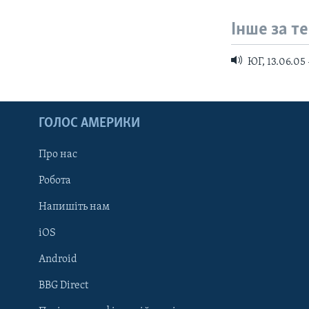
Інше за т
ЮГ, 13.06.05 
ГОЛОС АМЕРИКИ
Про нас
Робота
Напишіть нам
iOS
Android
Learning English
BBG Direct