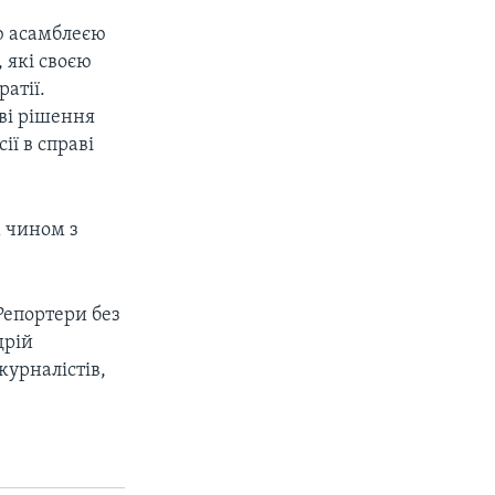
ю асамблеєю
 які своєю
атії.
ві рішення
ії в справі
м чином з
Репортери без
дрій
журналістів,