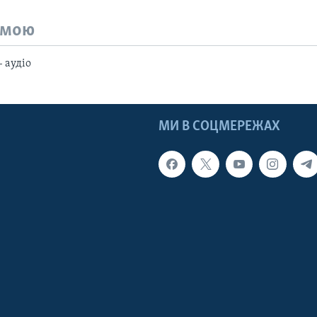
емою
- аудіо
МИ В СОЦМЕРЕЖАХ