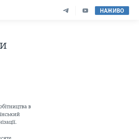
НАЖИВО
ди
обітництва в
аїнський
ізації.
сяте.