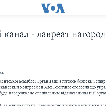
 канал - лавреат нагоро
5
сь
ентської асамблеї Організації з питань безпеки і співр
иканський конгресмен Алсі Гейстінґс оголосив що укр
буде нагороджено спеціальним відзначенням цієї орган
Є за журналістику і демократію вручатиметься вже вде