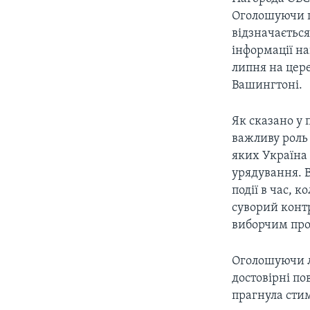
СУСПІЛЬСТВО
ТЕЛЕПРОГРАМИ
Оголошуючи ць
ЕКОНОМІКА
відзначаєтьс
ENGLISH
ЧАС-TIME
інформації н
ІСТОРІЇ УСПІХУ УКРАЇНЦІВ
БРИФІНГ ГОЛОСУ АМЕРИКИ
липня на цере
Вашингтоні.
СТУДІЯ ВАШИНГТОН
ВІКНО В АМЕРИКУ
Як сказано у 
важливу роль 
ПРАЙМ-ТАЙМ
яких Україна
ПОГЛЯД З ВАШИНГТОНА
урядування. 
події в час, 
суворий конт
виборчим про
Оголошуючи ла
достовірні п
прагнула сти