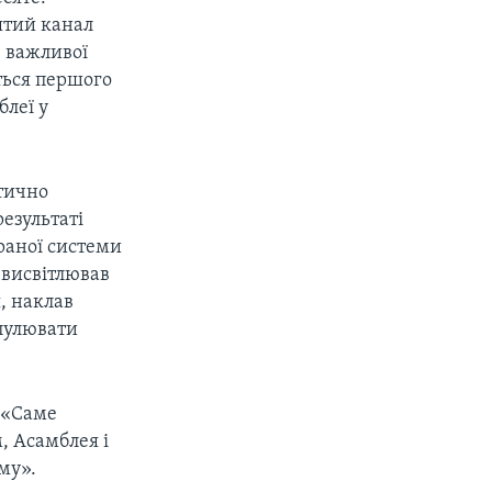
ятий канал
 важливої
ться першого
блеї у
итично
результаті
раної системи
 висвітлював
, наклав
пулювати
: «Саме
, Асамблея і
му».