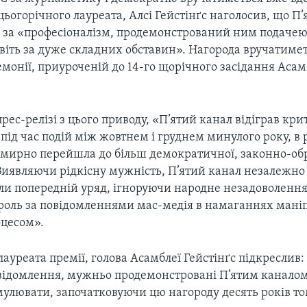
огорічного лауреата, Алсі Гейстінґс наголосив, що П’
я за «професіоналізм, продемонстрований ним подачею
авіть за дуже складних обставин». Нагорода вручатиме
монії, приуроченій до 14-го щорічного засідання Асам
прес-релізі з цього приводу, «П’ятий канал відіграв кр
під час подій між жовтнем і груднем минулого року, в 
 мирно перейшла до більш демократичної, законно-об
Виявляючи рідкісну мужність, П’ятий канал незалежно
коли попередній уряд, ігноруючи народне незадоволення
роль за повідомленнями мас-медія в намаганнях мані
цесом».
уреата премії, голова Асамблеї Гейстінґс підкреслив
овідомлення, мужньо продемонстровані П’ятим каналом
мулювати, започатковуючи цю нагороду десять років то