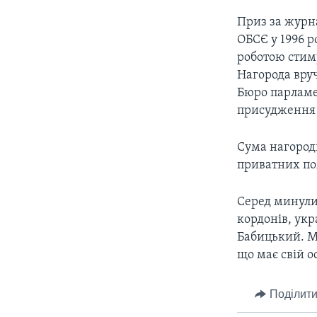
Приз за журн
ОБСЄ у 1996 р
роботою стим
Нагорода вру
Бюро парламен
присудження 
Сума нагороди
приватних по
Серед минулих
кордонів, укр
Бабицький. Ми
що має свій о
Поділити