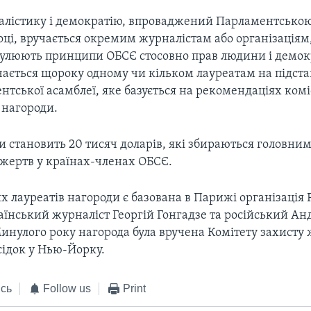
алістику і демократію, впроваджений Парламентсько
оці, вручається окремим журналістам або організаціям,
улюють принципи ОБСЄ стосовно прав людини і демокр
чається щороку одному чи кільком лауреатам на підста
тської асамблеї, яке базується на рекомендаціях коміс
нагороди.
 становить 20 тисяч доларів, які збираються головни
жертв у країнах-членах ОБСЄ.
 лауреатів нагороди є базована в Парижі організація 
аїнський журналіст Георгій Гонгадзе та російський Ан
нулого року нагорода була вручена Комітету захисту 
сідок у Нью-Йорку.
сь
Follow us
Print