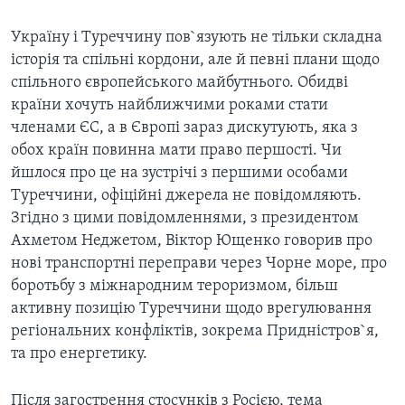
ВІДЕО
СУСПІЛЬСТВО
ТЕЛЕПРОГРАМИ
Україну і Туреччину пов`язують не тільки складна
ЕКОНОМІКА
історія та спільні кордони, але й певні плани щодо
ENGLISH
ЧАС-TIME
спільного європейського майбутнього. Обидві
ІСТОРІЇ УСПІХУ УКРАЇНЦІВ
БРИФІНГ ГОЛОСУ АМЕРИКИ
країни хочуть найближчими роками стати
Learning English
членами ЄС, а в Європі зараз дискутують, яка з
СТУДІЯ ВАШИНГТОН
обох країн повинна мати право першості. Чи
МИ В СОЦМЕРЕЖАХ
ВІКНО В АМЕРИКУ
йшлося про це на зустрічі з першими особами
Туреччини, офіційні джерела не повідомляють.
ПРАЙМ-ТАЙМ
Згідно з цими повідомленнями, з президентом
ПОГЛЯД З ВАШИНГТОНА
Ахметом Неджетом, Віктор Ющенко говорив про
Мови
нові транспортні переправи через Чорне море, про
боротьбу з міжнародним тероризмом, більш
активну позицію Туреччини щодо врегулювання
регіональних конфліктів, зокрема Придністров`я,
та про енергетику.
Після загострення стосунків з Росією, тема