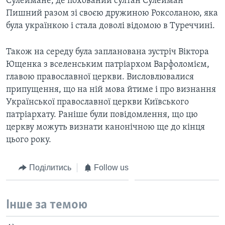
Сулеймане, де похований султан Сулейман
Пишний разом зі своєю дружиною Роксоланою, яка
була українкою і стала доволі відомою в Туреччині.
Також на середу була запланована зустріч Віктора
Ющенка з вселенським патріархом Варфоломієм,
главою православної церкви. Висловлювалися
припущення, що на нiй мова йтиме і про визнання
Української православної церкви Київського
патріархату. Раніше були повідомлення, що цю
церкву можуть визнати канонічною ще до кінця
цього року.
Поділитись
Follow us
Інше за темою