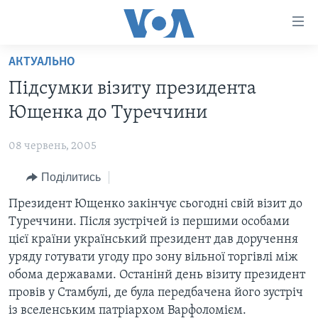
Спеціальні
потреби
Перейти
АКТУАЛЬНО
до
ГОЛОВНА
Підсумки візиту президента
матеріалу
АКТУАЛЬНО
Перейти
Ющенка до Туреччини
АНАЛІТИКА
до
СВІТ
меню
08 червень, 2005
ПОЛІТИКА В США
США
сторінки
Поділитись
АДМІНІСТРАЦІЯ ПРЕЗИДЕНТА ТРАМПА: ПЕРШІ 100
УКРАЇНА
Перейти
ДНІВ
до
Президент Ющенко закінчує сьогодні свій візит до
ВІЙНА - ЦЕ ОСОБИСТЕ
Пошуку
УКРАЇНЦІ В АМЕРИЦІ
Туреччини. Після зустрічей із першими особами
УКРАЇНЦІ У СВІТІ
цієї країни український президент дав доручення
УКРАЇНА
НАУКА
уряду готувати угоду про зону вільної торгівлі між
ІНТЕРВ'Ю
обома державами. Останінй день візиту президент
ЗДОРОВ'Я
провів у Стамбулі, де була передбачена його зустріч
БОРОТЬБА З ДЕЗІНФОРМАЦІЄЮ
КУЛЬТУРА
із вселенським патріархом Варфоломiєм.