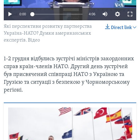
ВІДЕО
СУСПІЛЬСТВО
ТЕЛЕПРОГРАМИ
0:00
4:06
ЕКОНОМІКА
ENGLISH
ЧАС-TIME
Які перспективи розвитку партнерства
Direct link
ІСТОРІЇ УСПІХУ УКРАЇНЦІВ
Україна-НАТО? Думки американських
БРИФІНГ ГОЛОСУ АМЕРИКИ
Learning English
експертів. Відео
СТУДІЯ ВАШИНГТОН
МИ В СОЦМЕРЕЖАХ
ВІКНО В АМЕРИКУ
1-2 грудня відбулись зустрічі міністрів закордонних
справ країн-членів НАТО. Другий день зустрічей
ПРАЙМ-ТАЙМ
був присвячений співпраці НАТО з Україною та
ПОГЛЯД З ВАШИНГТОНА
Грузією та ситуації з безпекою у Чорноморському
Мови
регіоні.