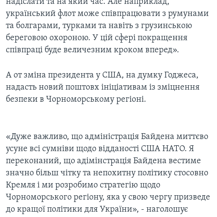
надіслати та на який час. Але наприклад,
український флот може співпрацювати з румунами
та болгарами, турками та навіть з грузинською
береговою охороною. У цій сфері покращення
співпраці буде величезним кроком вперед».
А от зміна президента у США, на думку Годжеса,
надасть новий поштовх ініціативам із зміцнення
безпеки в Чорноморському регіоні.
«Дуже важливо, що адміністрація Байдена миттєво
усуне всі сумніви щодо відданості США НАТО. Я
переконаний, що адімінстрація Байдена вестиме
значно більш чітку та непохитну політику стосовно
Кремля і ми розробимо стратегію щодо
Чорноморського регіону, яка у свою чергу призведе
до кращої політики для України», - наголошує