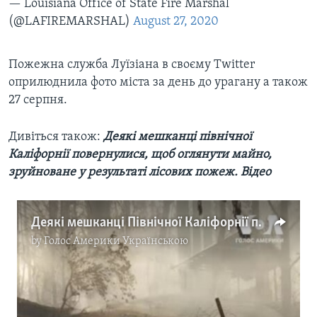
— Louisiana Office of State Fire Marshal
(@LAFIREMARSHAL)
August 27, 2020
Пожежна служба Луїзіана в своєму Twitter
оприлюднила фото міста за день до урагану а також
27 серпня.
Дивіться також:
Деякі мешканці північної
Каліфорнії повернулися, щоб оглянути майно,
зруйноване у результаті лісових пожеж. Відео
Деякі мешканці Північної Каліфорнії повернулися, щоб оглянути майно, зруйноване у результаті лісових пожеж. Відео
by
Голос Америки Українською