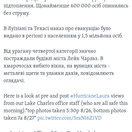
підтоплення. Щонайменше 600 000 осіб опинились
без струму.
В Луїзіані та Техасі наказ про евакуацію було
видано в регіоні з населенням у 1,5 мільйона осіб.
Від урагану четвертої категорії значно
постраждали будівлі міста Лейк Чарльз. В
хмарочосах вибито вікна, на вулицях міста -
металеві щити та уламки дахів, повідомляють
оглядачі.
Here is a look at pre and post
#HurricaneLaura
views
from our Lake Charles office staff (who are all safe this
morning).*top photos taken 5:30p 8/26, bottom photos
taken 7a 8/27*
pic.twitter.com/5raNI6Z1VD