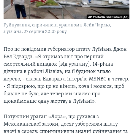
ВІДЕО
СУСПІЛЬСТВО
ТЕЛЕПРОГРАМИ
ЕКОНОМІКА
ENGLISH
ЧАС-TIME
Руйнування, спричинені ураганом в Лейк Чарльз,
ІСТОРІЇ УСПІХУ УКРАЇНЦІВ
Луїзіана, 27 серпня 2020 року
БРИФІНГ ГОЛОСУ АМЕРИКИ
Learning English
СТУДІЯ ВАШИНГТОН
Про це повідомив губернатор штату Луїзіана Джон
МИ В СОЦМЕРЕЖАХ
ВІКНО В АМЕРИКУ
Бел Едвардз. «Я отримав звіт про перший
смертельний випадок [від урагану]. 14-річна
ПРАЙМ-ТАЙМ
дівчина в районі Лізвіль, на її будинок впало
ПОГЛЯД З ВАШИНГТОНА
дерево, - сказав Едвардз а інтерв‘ю MSNBC в четвер.
Мови
- Я підозрюю, що це не кінець, хоча і молюся, щоб
більше не було, але тепер ми знаємо про
щонайменше одну жертву в Луїзіані».
Потужний ураган «Лора», що рухався з
Мексиканської затоки, досяг узбережжя штату
вночі в середу, спричинивши значні руйнування та