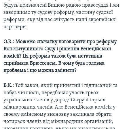
будуть призначені Вищою радою правосуддя і ми
завершимо ту судову реформу, частину судової
реформи, яку від нас очікують наші європейські
партнери.
О.К.: Можемо спочатку поговорити про реформу
Конституційного Суду і рішення Венеційської
комісії? Ця реформа також була негативна
сприйнята Брюсселем. В чому була головна
проблема і що можна змінити?
В.К.:
Той закон, який прийнятий і підписаний та
набув чинності, передбачає участь трьох
українських членів у дорадчій групі і трьох
міжнародних членів. Але Венеційська комісія у
своєму зміненому висновку закликала обрати
чотирьох членів від міжнародних організацій,
іноземних партнерів. Якщо ми знаходимось на