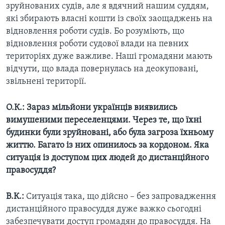
зруйнованих судів, але я вдячний нашим суддям,
які збирають власні кошти із своїх заощаджень на
відновлення роботи судів. Бо розуміють, що
відновлення роботи судової влади на певних
територіях дуже важливе. Наші громадяни мають
відчути, що влада повернулась на деокуповані,
звільнені території.
О.К.: Зараз мільйони українців виявились
вимушеними переселенцями. Через те, що їхні
будинки були зруйновані, або була загроза їхньому
життю. Багато із них опинилось за кордоном. Яка
ситуація із доступом цих людей до дистанційного
правосуддя?
В.К.:
Ситуація така, що дійсно – без запровадження
дистанційного правосуддя дуже важко сьогодні
забезпечувати доступ громадян до правосуддя. На