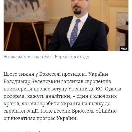
ВІДЕО
СУСПІЛЬСТВО
ТЕЛЕПРОГРАМИ
ЕКОНОМІКА
ENGLISH
ЧАС-TIME
ІСТОРІЇ УСПІХУ УКРАЇНЦІВ
БРИФІНГ ГОЛОСУ АМЕРИКИ
Learning English
СТУДІЯ ВАШИНГТОН
МИ В СОЦМЕРЕЖАХ
ВІКНО В АМЕРИКУ
Всеволод Князєв, голова Верховного суду
ПРАЙМ-ТАЙМ
Цього тижня у Брюсселі президент України
ПОГЛЯД З ВАШИНГТОНА
Мови
Володимир Зеленський закликав європейців
прискорити процес вступу України до ЄС. Судова
реформа, кажуть аналітики, – один з ключових
кроків, які має зробити України на шляху до
євроінтеграції. І вже восени Брюссель офіційно
оцінюватиме прогрес України.