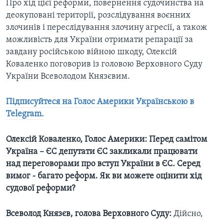
Про хід цієї реформи, повернення судочинства на
деокуповані території, розслідування воєнних
злочинів і переслідування злочину агресії, а також
можливість для України отримати репарації за
завдану російською війною шкоду, Олексій
Коваленко поговорив із головою Верховного Суду
України Всеволодом Князєвим.
Підписуйтеся на Голос Америки Українською в
Telegram.
Олексій Коваленко, Голос Америки: Перед самітом
Україна – ЄС депутати ЄС закликали працювати
над переговорами про вступ України в ЄС. Серед
вимог - багато реформ. Як ви можете оцінити хід
судової реформи?
Всеволод Князєв, голова Верховного Суду:
Дійсно,