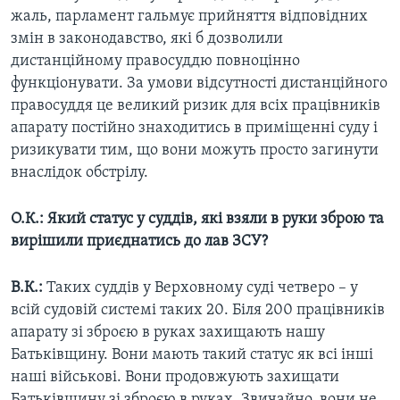
жаль, парламент гальмує прийняття відповідних
змін в законодавство, які б дозволили
дистанційному правосуддю повноцінно
функціонувати. За умови відсутності дистанційного
правосуддя це великий ризик для всіх працівників
апарату постійно знаходитись в приміщенні суду і
ризикувати тим, що вони можуть просто загинути
внаслідок обстрілу.
О.К.: Який статус у суддів, які взяли в руки зброю та
вирішили приєднатись до лав ЗСУ?
В.К.:
Таких суддів у Верховному суді четверо – у
всій судовій системі таких 20. Біля 200 працівників
апарату зі зброєю в руках захищають нашу
Батьківщину. Вони мають такий статус як всі інші
наші військові. Вони продовжують захищати
Батьківщину зі зброєю в руках. Звичайно, вони не