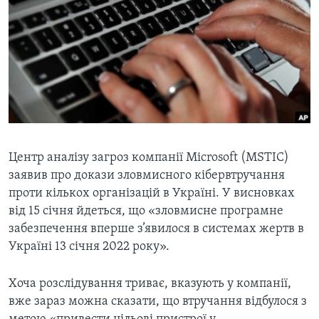
ВІДЕО
СУСПІЛЬСТВО
ТЕЛЕПРОГРАМИ
ЕКОНОМІКА
ENGLISH
ЧАС-TIME
ІСТОРІЇ УСПІХУ УКРАЇНЦІВ
БРИФІНГ ГОЛОСУ АМЕРИКИ
Learning English
СТУДІЯ ВАШИНГТОН
МИ В СОЦМЕРЕЖАХ
ВІКНО В АМЕРИКУ
ПРАЙМ-ТАЙМ
Центр аналізу загроз компанії Microsoft (MSTIC)
заявив про докази зловмисного кібервтручання
ПОГЛЯД З ВАШИНГТОНА
проти кількох організацій в Україні. У висновках
Мови
від 15 січня йдеться, що «зловмисне програмне
забезпечення вперше з’явилося в системах жертв в
Україні 13 січня 2022 року».
Хоча розслідування триває, вказують у компанії,
вже зараз можна сказати, що втручання відбулося з