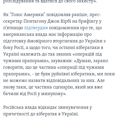
розслідування та вдатися до свого захисту».
Як "Голос Америки" повідомляв раніше, прес-
секретар Пентагону Джон Кірбі на брифінгу у
п’ятницю
підтвердив
повідомлення про те, що
американська влада має інформацію про
підготовку ймовірного вторгнення до України з
боку Росії, а щодо того, чи останні кібератаки в
Україні належать до так званих «операцій під
чужими прапорами», зауважив: «Думаю, зарано
говорити, що це частина «операції під чужими
прапорами», - це були руйнівні кібератаки, ми поки
не можемо назвати відповідальних за них. Але
знову таки, це частина сценарію, який ми вже
бачили від Росії у минулому».
Російська влада відкидає звинувачення у
причетності до кібератак в Україні.