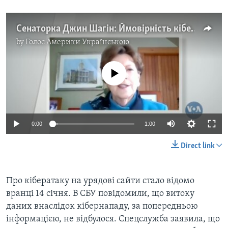
Сенаторка Джин Шагін: Ймовірність кібератак від Росії - одна з причин, чому США намагаються підтримати Україну у кіберпросторі. Відео
by
Голос Америки Українською
No media source currently available
0:00
1:00
Direct link
Про кібератаку на урядові сайти стало відомо
вранці 14 січня. В СБУ повідомили, що витоку
даних внаслідок кібернападу, за попередньою
інформацією, не відбулося. Спецслужба заявила, що