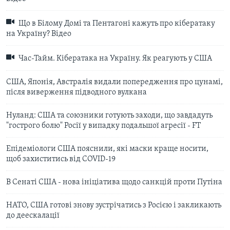
Що в Білому Домі та Пентагоні кажуть про кібератаку
на Україну? Відео
Час-Тайм. Кібератака на Україну. Як реагують у США
США, Японія, Австралія видали попередження про цунамі,
після виверження підводного вулкана
Нуланд: США та союзники готують заходи, що завдадуть
"гострого болю" Росії у випадку подальшої агресії - FT
Епідеміологи США пояснили, які маски краще носити,
щоб захиститись від COVID-19
В Сенаті США - нова ініціатива щодо санкцій проти Путіна
НАТО, США готові знову зустрічатись з Росією і закликають
до деескалації