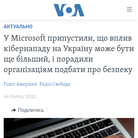
Спеціальні
потреби
Перейти
АКТУАЛЬНО
до
ГОЛОВНА
У Microsoft припустили, що вплив
матеріалу
АКТУАЛЬНО
Перейти
кібернападу на Україну може бути
АНАЛІТИКА
до
СВІТ
ще більший, і порадили
меню
ПОЛІТИКА В США
США
організаціям подбати про безпеку
сторінки
АДМІНІСТРАЦІЯ ПРЕЗИДЕНТА ТРАМПА: ПЕРШІ 100
УКРАЇНА
Перейти
ДНІВ
Голос Америки
Радіо Свобода
до
ВІЙНА - ЦЕ ОСОБИСТЕ
Пошуку
УКРАЇНЦІ В АМЕРИЦІ
16 січень, 2022
УКРАЇНЦІ У СВІТІ
УКРАЇНА
Поділитись
НАУКА
ІНТЕРВ'Ю
ЗДОРОВ'Я
БОРОТЬБА З ДЕЗІНФОРМАЦІЄЮ
КУЛЬТУРА