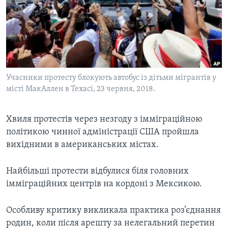
ВІДЕО
СУСПІЛЬСТВО
ТЕЛЕПРОГРАМИ
ЕКОНОМІКА
ENGLISH
ЧАС-TIME
ІСТОРІЇ УСПІХУ УКРАЇНЦІВ
БРИФІНГ ГОЛОСУ АМЕРИКИ
Learning English
СТУДІЯ ВАШИНГТОН
Учасники протесту блокують автобус із дітьми мігрантів у
місті МакАллен в Техасі, 23 червня, 2018.
МИ В СОЦМЕРЕЖАХ
ВІКНО В АМЕРИКУ
ПРАЙМ-ТАЙМ
Хвиля протестів через незгоду з імміграційною
ПОГЛЯД З ВАШИНГТОНА
політикою чинної адміністрації США пройшла
Мови
вихідними в американських містах.
Найбільші протести відбулися біля головних
імміграційних центрів на кордоні з Мексикою.
Особливу критику викликала практика роз’єднання
родин, коли після арешту за нелегальний перетин