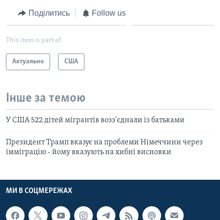
Поділитись
Follow us
This item is part of
Актуально
США
Інше за темою
У США 522 дітей мігрантів возз'єднали із батьками
Президент Трамп вказує на проблеми Німеччини через
імміграцію - йому вказують на хибні висновки
МИ В СОЦМЕРЕЖАХ