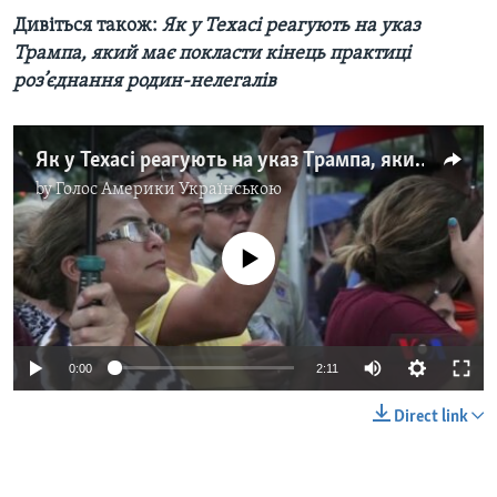
Дивіться також:
Як у Техасі реагують на указ
Трампа, який має покласти кінець практиці
роз’єднання родин-нелегалів
Як у Техасі реагують на указ Трампа, який має покласти кінець практиці роз’єднання родин-нелегалів. Відео
by
Голос Америки Українською
No media source currently available
0:00
2:11
Direct link