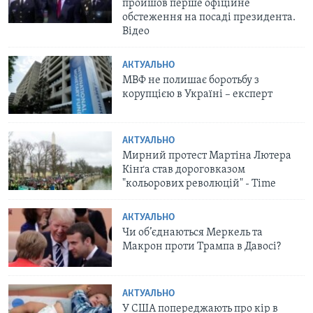
пройшов перше офіційне
обстеження на посаді президента.
Відео
АКТУАЛЬНО
МВФ не полишає боротьбу з
корупцією в Україні – експерт
АКТУАЛЬНО
Мирний протест Мартіна Лютера
Кінґа став дороговказом
"кольорових революцій" - Time
АКТУАЛЬНО
Чи об’єднаються Меркель та
Макрон проти Трампа в Давосі?
АКТУАЛЬНО
У США попереджають про кір в