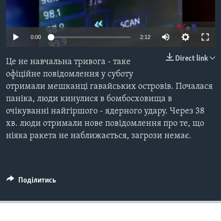
ВІДЕО
СУСПІЛЬСТВО
ТЕЛЕПРОГРАМИ
ЕКОНОМІКА
ENGLISH
ЧАС-TIME
0:00
2:12
ІСТОРІЇ УСПІХУ УКРАЇНЦІВ
БРИФІНГ ГОЛОСУ АМЕРИКИ
Direct link
Це не навчальна тривога - таке
Learning English
СТУДІЯ ВАШИНГТОН
офіційне повідомлення у суботу
отримали мешканці гавайських островів. Почалася
МИ В СОЦМЕРЕЖАХ
ВІКНО В АМЕРИКУ
паніка, люди кинулися в бомбосховища в
ПРАЙМ-ТАЙМ
очікуванні найгіршого - ядерного удару. Через 38
хв. люди отримали нове повідомлення про те, що
ПОГЛЯД З ВАШИНГТОНА
Мови
ніяка ракета не наближається, загрози немає.
Поділитись