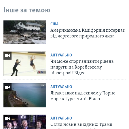
Інше за темою
США
Американська Каліфорнія потерпає
від чергового природного лиха
АКТУАЛЬНО
Чи може спорт знизити рівень
напруги на Корейському
півострові? Bідео
АКТУАЛЬНО
Літак завис над схилом у Чорне
море в Туреччині. Відео
АКТУАЛЬНО
Огляд новин вихідних: Трамп