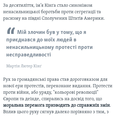
За десятиліття, ім’я Кінґа стало синонімом
ненасильницької боротьби проти сегрегації та
расизму на півдні Сполучених Штатів Америки.
Мій злочин був у тому, що я
приєднався до моїх людей в
ненасильницькому протесті проти
несправедливості
Мартін Лютер Кінґ
Рух за громадянські права став дороговказом для
нової ери протестів, переконане видання. Протести
проти війни, або уряду, "кольорові революції"
Європи та деінде, спирались на досвід того, що
моральна перемога призводить до справжніх змін
.
Вплив цього руху сягнув далеко порівняно з тим, з