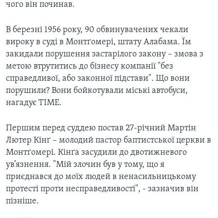
чого він починав.
В березні 1956 року, 90 обвинувачених чекали
вироку в суді в Монтґомері, штату Алабама. Їм
закидали порушення застарілого закону – змова з
метою втрутитись до бізнесу компанії "без
справедливої, або законної підстави". Що вони
порушили? Вони бойкотували міські автобуси,
нагадує TIME.
Першим перед суддею постав 27-річний Мартін
Лютер Кінґ – молодий пастор баптистської церкви в
Монтґомері. Кінґа засудили до двотижневого
ув’язнення. "Мій злочин був у тому, що я
приєднався до моїх людей в ненасильницькому
протесті проти несправедливості", - зазначив він
пізніше.