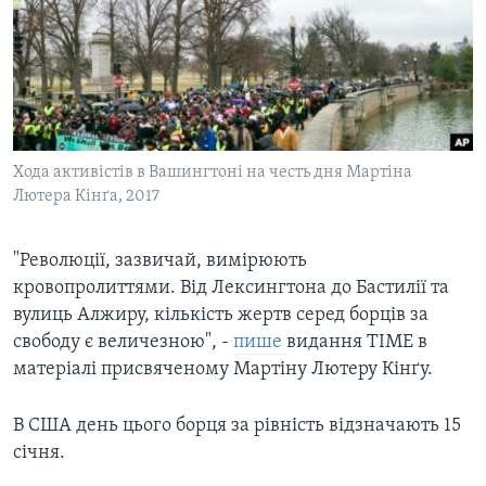
ВІДЕО
СУСПІЛЬСТВО
ТЕЛЕПРОГРАМИ
ЕКОНОМІКА
ENGLISH
ЧАС-TIME
ІСТОРІЇ УСПІХУ УКРАЇНЦІВ
БРИФІНГ ГОЛОСУ АМЕРИКИ
Learning English
СТУДІЯ ВАШИНГТОН
Хода активістів в Вашингтоні на честь дня Мартіна
МИ В СОЦМЕРЕЖАХ
Лютера Кінґа, 2017
ВІКНО В АМЕРИКУ
ПРАЙМ-ТАЙМ
"Революції, зазвичай, вимірюють
ПОГЛЯД З ВАШИНГТОНА
кровопролиттями. Від Лексингтона до Бастилії та
Мови
вулиць Алжиру, кількість жертв серед борців за
свободу є величезною", -
пише
видання TIME в
матеріалі присвяченому Мартіну Лютеру Кінґу.
В США день цього борця за рівність відзначають 15
січня.