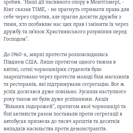
зробив. "Наші дії пасивного опору в Монтґомері, -
Кінґ сказав TIME, - не прагнуть отримати права для
себе через спротив, але прагне досягти дружби з
тими, хто позбавляє нас цих прав і змінити їх через
дружбу та зв’язок Християнського розуміння перед
Господом".
До 1960-х, мирні протести розповсюдились
Півднем США. Лише протягом одного тижня в
квітні, сотні чорношкірих студентів було
заарештовано через протести молоді біля магазинів
та ресторанів, які підтримували сегрегацію. Все ж
успіх досягався дуже повільно. Зусилля наступного
року також не були дуже успішними. Акція
"Вільних подорожей", протягом якої чорношкірі та
білі активісти разом поставали проти сегрегації в
автобусах призвела до тисяч арештів та десятків
випадків насильства проти демонстрантів.