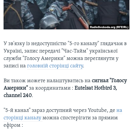
ВІДЕО
СУСПІЛЬСТВО
ТЕЛЕПРОГРАМИ
ЕКОНОМІКА
ENGLISH
ЧАС-TIME
ІСТОРІЇ УСПІХУ УКРАЇНЦІВ
БРИФІНГ ГОЛОСУ АМЕРИКИ
Learning English
У зв'язку із недоступністю "5-го каналу" глядачам в
СТУДІЯ ВАШИНГТОН
Україні, запис передачі "Час-Тайм" української
МИ В СОЦМЕРЕЖАХ
ВІКНО В АМЕРИКУ
служби "Голосу Америки" можна переглянути у
ПРАЙМ-ТАЙМ
записі на
головній сторінці сайту
.
ПОГЛЯД З ВАШИНГТОНА
Ви також можете налаштуватись на
сигнал "Голосу
Мови
Америки"
за координатами :
Eutelsat Hotbird 3,
channel 240
.
"5-й канал" зараз доступний через Youtube, де
на
сторінці каналу
можна спостерігати за прямим
ефіром :