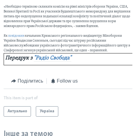
«Необхідно терміново скликати комісію на рівні міністрів оборони України, США,
Великої Британії та Росії як учасників Будапештського меморандуму для вирішення
питань про недопущення подальшої ескалації конфлікту та політичний діалог щодо
відновлення прав Української держави та про зупинення порушення норм
міжнародного права Російською Федерацією», – заявив Яценюк.
Як
повідомив
начальник Кримського регіонального медіацентру Міноборони
України Владислав Селезньов, сьогодні під час штурму російськими
військовослужбовцями українського фотограметричного інформаційного центру в
Сімферополі загинув український військовий, ще один – поранений.
Передрук з
"Радіо Свобода"
Поділитись
Follow us
This item is part of
Актуально
Україна
Інше за темою