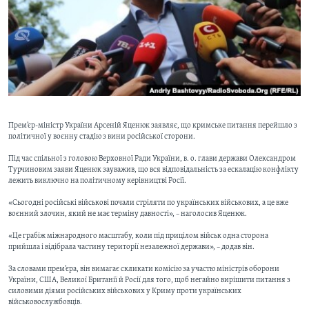
ВІДЕО
СУСПІЛЬСТВО
ТЕЛЕПРОГРАМИ
ЕКОНОМІКА
ENGLISH
ЧАС-TIME
ІСТОРІЇ УСПІХУ УКРАЇНЦІВ
БРИФІНГ ГОЛОСУ АМЕРИКИ
Learning English
СТУДІЯ ВАШИНГТОН
МИ В СОЦМЕРЕЖАХ
ВІКНО В АМЕРИКУ
Прем’єр-міністр України Арсеній Яценюк заявляє, що кримське питання перейшло з
політичної у воєнну стадію з вини російської сторони.
ПРАЙМ-ТАЙМ
Під час спільної з головою Верховної Ради України, в. о. глави держави Олександром
Турчиновим заяви Яценюк зауважив, що вся відповідальність за ескалацію конфлікту
ПОГЛЯД З ВАШИНГТОНА
лежить виключно на політичному керівництві Росії.
Мови
«Сьогодні російські військові почали стріляти по українських військових, а це вже
воєнний злочин, який не має терміну давності», – наголосив Яценюк.
«Це грабіж міжнародного масштабу, коли під прицілом військ одна сторона
прийшла і відібрала частину території незалежної держави», – додав він.
За словами прем’єра, він вимагає скликати комісію за участю міністрів оборони
України, США, Великої Британії й Росії для того, щоб негайно вирішити питання з
силовими діями російських військових у Криму проти українських
військовослужбовців.