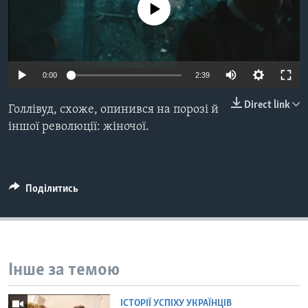
ВІДЕО
No media source currently available
СУСПІЛЬСТВО
ТЕЛЕПРОГРАМИ
ЕКОНОМІКА
ENGLISH
ЧАС-TIME
ІСТОРІЇ УСПІХУ УКРАЇНЦІВ
БРИФІНГ ГОЛОСУ АМЕРИКИ
0:00
2:39
Learning English
СТУДІЯ ВАШИНГТОН
Direct link
Голлівуд, схоже, опинився на порозі й
МИ В СОЦМЕРЕЖАХ
ВІКНО В АМЕРИКУ
іншої революції: жіночої.
ПРАЙМ-ТАЙМ
ПОГЛЯД З ВАШИНГТОНА
Мови
Поділитись
Інше за темою
ІСТОРІЇ УСПІХУ УКРАЇНЦІВ