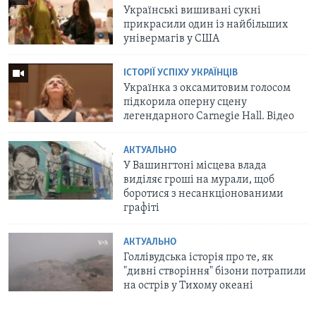
Українські вишивані сукні
прикрасили один із найбільших
універмагів у США
ІСТОРІЇ УСПІХУ УКРАЇНЦІВ
Українка з оксамитовим голосом
підкорила оперну сцену
легендарного Carnegie Hall. Відео
АКТУАЛЬНО
У Вашингтоні місцева влада
виділяє гроші на мурали, щоб
боротися з несанкціонованими
графіті
АКТУАЛЬНО
Голлівудська історія про те, як
"дивні створіння" бізони потрапили
на острів у Тихому океані