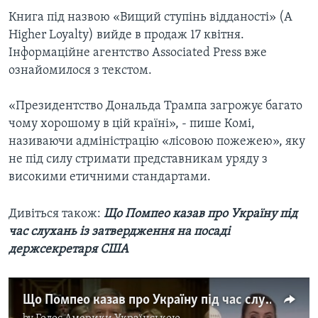
Книга під назвою «Вищий ступінь відданості» (A
Higher Loyalty) вийде в продаж 17 квітня.
Інформаційне агентство Associated Press вже
ознайомилося з текстом.
«Президентство Дональда Трампа загрожує багато
чому хорошому в цій країні», - пише Комі,
називаючи адміністрацію «лісовою пожежею», яку
не під силу стримати представникам уряду з
високими етичними стандартами.
Дивіться також:
Що Помпео казав про Україну під
час слухань із затвердження на посаді
держсекретаря США
Що Помпео казав про Україну під час слухань із затвердження на посаді держсекретаря США. Відео