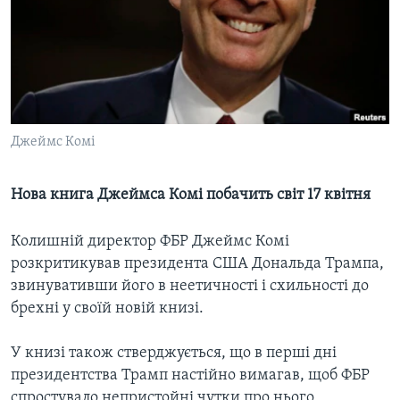
ВІДЕО
СУСПІЛЬСТВО
ТЕЛЕПРОГРАМИ
ЕКОНОМІКА
ENGLISH
ЧАС-TIME
ІСТОРІЇ УСПІХУ УКРАЇНЦІВ
БРИФІНГ ГОЛОСУ АМЕРИКИ
Learning English
СТУДІЯ ВАШИНГТОН
Джеймс Комі
МИ В СОЦМЕРЕЖАХ
ВІКНО В АМЕРИКУ
Нова книга Джеймса Комі побачить світ 17 квітня
ПРАЙМ-ТАЙМ
ПОГЛЯД З ВАШИНГТОНА
Колишній директор ФБР Джеймс Комі
Мови
розкритикував президента США Дональда Трампа,
звинувативши його в неетичності і схильності до
брехні у своїй новій книзі.
У книзі також стверджується, що в перші дні
президентства Трамп настійно вимагав, щоб ФБР
спростувало непристойні чутки про нього,