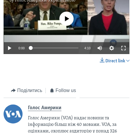
by
Голос Америки Українською
No media source currently available
0:00
4:10
Direct link
Поділитись
Follow us
Голос Америки
Голос Америки (VOA) надає новини та
інформацію більш ніж 40 мовами. VOA, за
оцінками, охоплює аудиторію у понад 326