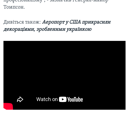
професіоналізму", - зазначив генерал-майор
Томпсон.
Дивіться також:
Аеропорт у США прикрасили
декораціями, зробленими українкою