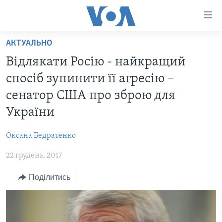
Спеціальні
потреби
Перейти
АКТУАЛЬНО
до
ГОЛОВНА
Відлякати Росію - найкращий
матеріалу
АКТУАЛЬНО
Перейти
спосіб зупинити її агресію –
АНАЛІТИКА
до
СВІТ
сенатор США про зброю для
меню
ПОЛІТИКА В США
США
України
сторінки
АДМІНІСТРАЦІЯ ПРЕЗИДЕНТА ТРАМПА: ПЕРШІ 100
УКРАЇНА
Перейти
ДНІВ
Оксана Бедратенко
до
ВІЙНА - ЦЕ ОСОБИСТЕ
Пошуку
УКРАЇНЦІ В АМЕРИЦІ
22 грудень, 2017
УКРАЇНЦІ У СВІТІ
УКРАЇНА
Поділитись
НАУКА
ІНТЕРВ'Ю
ЗДОРОВ'Я
БОРОТЬБА З ДЕЗІНФОРМАЦІЄЮ
КУЛЬТУРА