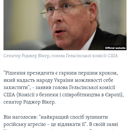
ВІДЕО
СУСПІЛЬСТВО
ТЕЛЕПРОГРАМИ
ЕКОНОМІКА
ENGLISH
ЧАС-TIME
ІСТОРІЇ УСПІХУ УКРАЇНЦІВ
БРИФІНГ ГОЛОСУ АМЕРИКИ
Learning English
СТУДІЯ ВАШИНГТОН
МИ В СОЦМЕРЕЖАХ
ВІКНО В АМЕРИКУ
Сенатор Роджер Вікер, голова Гельсінської комісії США
ПРАЙМ-ТАЙМ
"Рішення президента є гарним першим кроком,
ПОГЛЯД З ВАШИНГТОНА
Мови
який надасть народу України можливості себе
захистити", - заявив голова Гельсінської комісії
США (Комісії з безпеки і співробітництва в Європі),
сенатор Роджер Вікер.
Він наголосив: "найкращий спосіб зупинити
російську агресію – це відлякати її". В своїй заяві