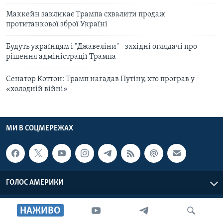
Маккейн закликає Трампа схвалити продаж
протитанкової зброї Україні
Будуть українцям і "Джавеліни" - західні оглядачі про
рішення адміністрації Трампа
Сенатор Коттон: Трамп нагадав Путіну, хто програв у
«холодній війні»
МИ В СОЦМЕРЕЖАХ
ГОЛОС АМЕРИКИ
Голос Америки © 2026 VOA, Inc. Всі права захищені
НАЖИВО