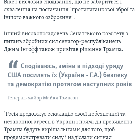
Вікер висловив сподівання, що не забариться і
схвалення на постачання "протититанкової зброї та
іншого важкого озброєння".
Інший високопосадовець Сенатського комітету з
питань збройних сил сенатор-республіканець
Джим Інгофф також привітав рішення Трампа.
Сподіваюсь, зміни в підході уряду
США посилять їх (України - Г.А.) безпеку
та демократію протягом наступних років
Генерал-майор Майкл Томпсон
"Росія продовжує ескалацію своєї небезпечної та
незаконної агресії в Україні і прямі дії президента
Трампа будуть вирішальними для того, щоб
продемонструвати силу і надіслати сигнал