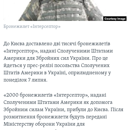
ВІДЕО
СУСПІЛЬСТВО
ТЕЛЕПРОГРАМИ
ЕКОНОМІКА
ENGLISH
ЧАС-TIME
ІСТОРІЇ УСПІХУ УКРАЇНЦІВ
Бронежилет «Інтерсептор»
БРИФІНГ ГОЛОСУ АМЕРИКИ
Learning English
СТУДІЯ ВАШИНГТОН
До Києва доставлено дві тисячі бронежилетів
«Інтерсептор», надані Сполученими Штатами
МИ В СОЦМЕРЕЖАХ
ВІКНО В АМЕРИКУ
Америки для Збройних сил України. Про це
ПРАЙМ-ТАЙМ
йдеться у прес-релізі посольства Сполучених
Штатів Америки в Україні, оприлюдненому у
ПОГЛЯД З ВАШИНГТОНА
Мови
понеділок 7 липня.
«2000 бронежилетів «Інтерсептор», надані
Сполученими Штатами Америки як допомога
Збройним силам України, прибули до Києва. Після
розмитнення бронежилети будуть передані
Міністерству оборони України для