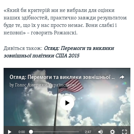
«Який би критерій ми не вибрали для оцінки
наших здібностей, практично завжди результатом
буде те, що їх у нас просто немає. Вони слабкі і
неповні» – говорить Рожанскі.
Дивіться також:
Огляд: Перемоги та виклики
зовнішньої політики США 2015
Огляд: Перемоги та виклики зовнішньої політики США 2015. Відео
by
Голос Америки Українською
No media source currently available
0:00
2:47