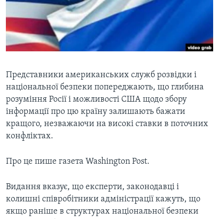
ВІДЕО
СУСПІЛЬСТВО
ТЕЛЕПРОГРАМИ
ЕКОНОМІКА
ENGLISH
ЧАС-TIME
ІСТОРІЇ УСПІХУ УКРАЇНЦІВ
БРИФІНГ ГОЛОСУ АМЕРИКИ
Learning English
СТУДІЯ ВАШИНГТОН
Представники американських служб розвідки і
національної безпеки попереджають, що глибина
МИ В СОЦМЕРЕЖАХ
ВІКНО В АМЕРИКУ
розуміння Росії і можливості США щодо збору
ПРАЙМ-ТАЙМ
інформації про цю країну залишають бажати
кращого, незважаючи на високі ставки в поточних
ПОГЛЯД З ВАШИНГТОНА
Мови
конфліктах.
Про це пише газета Washington Post.
Видання вказує, що експерти, законодавці і
колишні співробітники адміністрації кажуть, що
якщо раніше в структурах національної безпеки