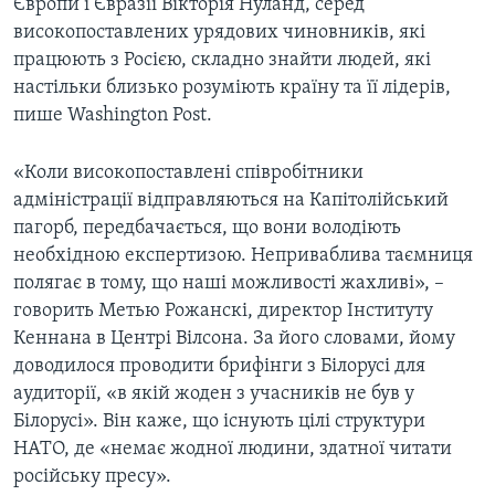
Європи і Євразії Вікторія Нуланд, серед
високопоставлених урядових чиновників, які
працюють з Росією, складно знайти людей, які
настільки близько розуміють країну та її лідерів,
пише Washington Post.
«Коли високопоставлені співробітники
адміністрації відправляються на Капітолійський
пагорб, передбачається, що вони володіють
необхідною експертизою. Неприваблива таємниця
полягає в тому, що наші можливості жахливі», –
говорить Метью Рожанскі, директор Інституту
Кеннана в Центрі Вілсона. За його словами, йому
доводилося проводити брифінги з Білорусі для
аудиторії, «в якій жоден з учасників не був у
Білорусі». Він каже, що існують цілі структури
НАТО, де «немає жодної людини, здатної читати
російську пресу».