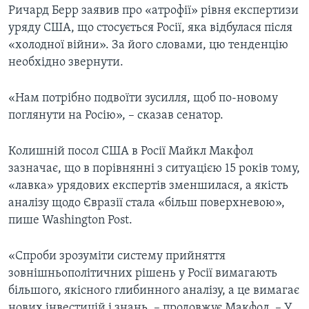
Ричард Берр заявив про «атрофії» рівня експертизи
уряду США, що стосується Росії, яка відбулася після
«холодної війни». За його словами, цю тенденцію
необхідно звернути.
«Нам потрібно подвоїти зусилля, щоб по-новому
поглянути на Росію», – сказав сенатор.
Колишній посол США в Росії Майкл Макфол
зазначає, що в порівнянні з ситуацією 15 років тому,
«лавка» урядових експертів зменшилася, а якість
аналізу щодо Євразії стала «більш поверхневою»,
пише Washington Post.
«Спроби зрозуміти систему прийняття
зовнішньополітичних рішень у Росії вимагають
більшого, якісного глибинного аналізу, а це вимагає
нових інвестицій і знань, – продовжує Макфол. – У